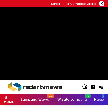
Skip
×
Scroll Untuk Membaca Artikel
to
content
Lampung Wawai
Wisata Lampung
Nasiona
HOME