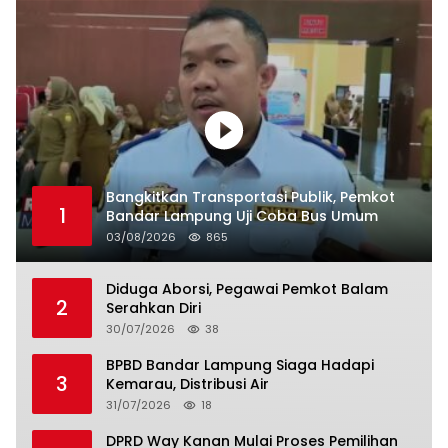
Bangkitkan Transportasi Publik, Pemkot
1
Bandar Lampung Uji Coba Bus Umum
03/08/2026
865
Diduga Aborsi, Pegawai Pemkot Balam
2
Serahkan Diri
30/07/2026
38
BPBD Bandar Lampung Siaga Hadapi
3
Kemarau, Distribusi Air
31/07/2026
18
DPRD Way Kanan Mulai Proses Pemilihan