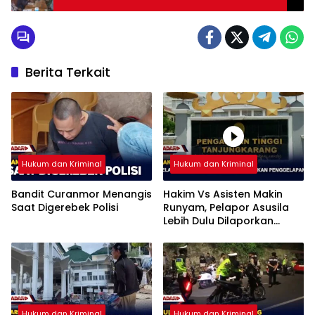
Berita Terkait
Hukum dan Kriminal
Hukum dan Kriminal
Bandit Curanmor Menangis
Hakim Vs Asisten Makin
Saat Digerebek Polisi
Runyam, Pelapor Asusila
Lebih Dulu Dilaporkan
Penggelapan
Hukum dan Kriminal
Hukum dan Kriminal