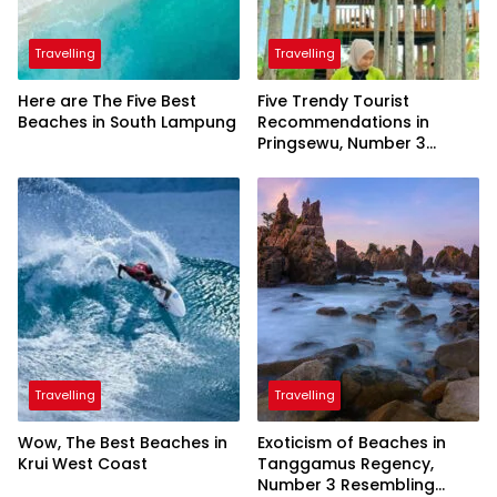
Travelling
Travelling
Here are The Five Best
Five Trendy Tourist
Beaches in South Lampung
Recommendations in
Pringsewu, Number 3
Inaugurated by the
President
Travelling
Travelling
Wow, The Best Beaches in
Exoticism of Beaches in
Krui West Coast
Tanggamus Regency,
Number 3 Resembling