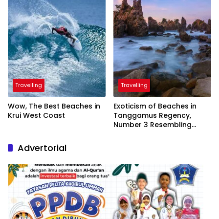
Travelling
Travelling
Wow, The Best Beaches in
Exoticism of Beaches in
Krui West Coast
Tanggamus Regency,
Number 3 Resembling
Nature Paintings
Advertorial