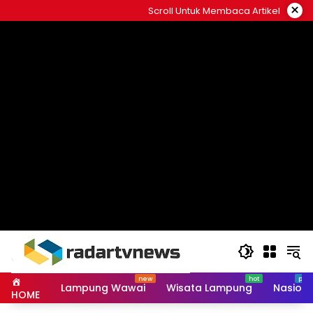
Skip
×
Scroll Untuk Membaca Artikel
to
content
Lampung Wawai
Wisata Lampung
Nasiona
HOME