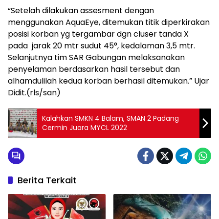
“Setelah dilakukan assesment dengan
menggunakan AquaEye, ditemukan titik diperkirakan
posisi korban yg tergambar dgn cluser tanda X
pada jarak 20 mtr sudut 45°, kedalaman 3,5 mtr.
Selanjutnya tim SAR Gabungan melaksanakan
penyelaman berdasarkan hasil tersebut dan
alhamdulilah kedua korban berhasil ditemukan.” Ujar
Didit.(rls/san)
Kalahkan SMKN 4 Balam, SMAN 2 Padang
Cermin Juara MYCL 2022
Berita Terkait