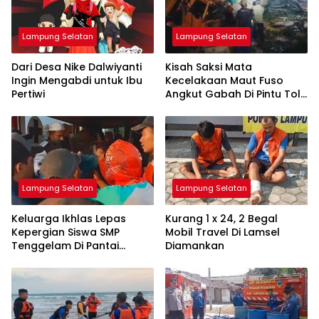
Lampung Selatan
Lampung Selatan
Dari Desa Nike Dalwiyanti
Kisah Saksi Mata
Ingin Mengabdi untuk Ibu
Kecelakaan Maut Fuso
Pertiwi
Angkut Gabah Di Pintu Tol
Bakauheni
Lampung Selatan
Lampung Selatan
Keluarga Ikhlas Lepas
Kurang 1 x 24, 2 Begal
Kepergian Siswa SMP
Mobil Travel Di Lamsel
Tenggelam Di Pantai
Diamankan
Ketang