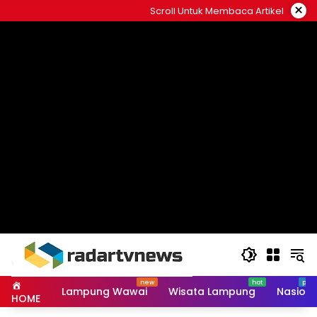
Skip
×
Scroll Untuk Membaca Artikel
to
content
Lampung Wawai
Wisata Lampung
Nasiona
HOME