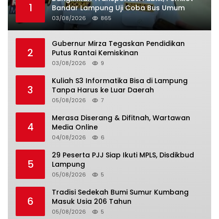
1
Bandar Lampung Uji Coba Bus Umum
03/08/2026
865
Gubernur Mirza Tegaskan Pendidikan
2
Putus Rantai Kemiskinan
03/08/2026
9
Kuliah S3 Informatika Bisa di Lampung
3
Tanpa Harus ke Luar Daerah
05/08/2026
7
Merasa Diserang & Difitnah, Wartawan
4
Media Online
04/08/2026
6
29 Peserta PJJ Siap Ikuti MPLS, Disdikbud
5
Lampung
05/08/2026
5
Tradisi Sedekah Bumi Sumur Kumbang
6
Masuk Usia 206 Tahun
05/08/2026
5