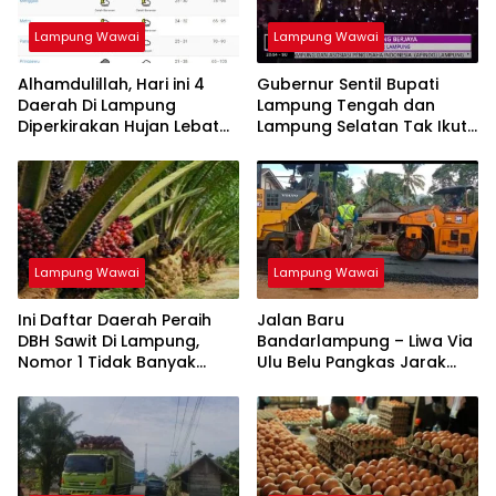
Lampung Wawai
Lampung Wawai
Alhamdulillah, Hari ini 4
Gubernur Sentil Bupati
Daerah Di Lampung
Lampung Tengah dan
Diperkirakan Hujan Lebat
Lampung Selatan Tak Ikuti
Disertai Petir
PRL 2023
Lampung Wawai
Lampung Wawai
Ini Daftar Daerah Peraih
Jalan Baru
DBH Sawit Di Lampung,
Bandarlampung – Liwa Via
Nomor 1 Tidak Banyak
Ulu Belu Pangkas Jarak
yang Sangka, Nomor 7
Tempuh 42 Kilometer
Banyak Diprotes