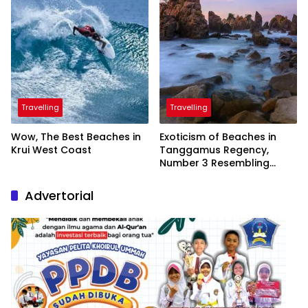
Travelling
Travelling
Wow, The Best Beaches in
Exoticism of Beaches in
Krui West Coast
Tanggamus Regency,
Number 3 Resembling
Nature Paintings
Advertorial