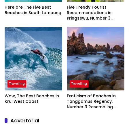
Here are The Five Best
Five Trendy Tourist
Beaches in South Lampung
Recommendations in
Pringsewu, Number 3
Inaugurated by the
President
Travelling
Travelling
Wow, The Best Beaches in
Exoticism of Beaches in
Krui West Coast
Tanggamus Regency,
Number 3 Resembling
Nature Paintings
Advertorial