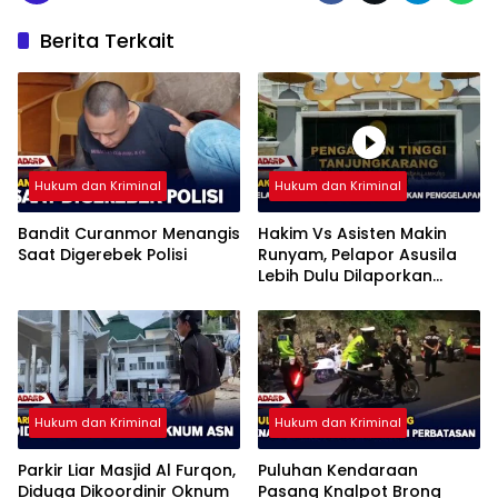
Berita Terkait
Hukum dan Kriminal
Hukum dan Kriminal
Bandit Curanmor Menangis
Hakim Vs Asisten Makin
Saat Digerebek Polisi
Runyam, Pelapor Asusila
Lebih Dulu Dilaporkan
Penggelapan
Hukum dan Kriminal
Hukum dan Kriminal
Parkir Liar Masjid Al Furqon,
Puluhan Kendaraan
Diduga Dikoordinir Oknum
Pasang Knalpot Brong