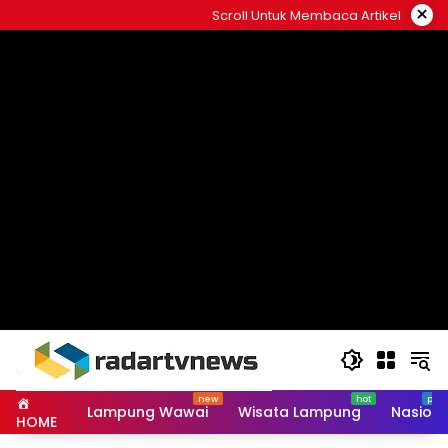
Skip
×
Scroll Untuk Membaca Artikel
to
content
Lampung Wawai
Wisata Lampung
Nasiona
HOME