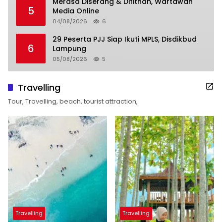
Merasa Diserang & Difitnah, Wartawan
5
Media Online
04/08/2026
6
29 Peserta PJJ Siap Ikuti MPLS, Disdikbud
6
Lampung
05/08/2026
5
Travelling
Tour, Travelling, beach, tourist attraction,
Travelling
Travelling