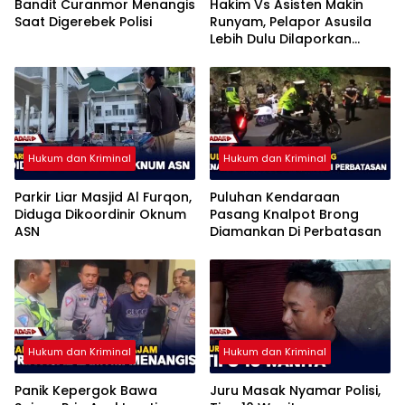
Bandit Curanmor Menangis
Hakim Vs Asisten Makin
Saat Digerebek Polisi
Runyam, Pelapor Asusila
Lebih Dulu Dilaporkan
Penggelapan
Hukum dan Kriminal
Hukum dan Kriminal
Parkir Liar Masjid Al Furqon,
Puluhan Kendaraan
Diduga Dikoordinir Oknum
Pasang Knalpot Brong
ASN
Diamankan Di Perbatasan
Hukum dan Kriminal
Hukum dan Kriminal
Panik Kepergok Bawa
Juru Masak Nyamar Polisi,