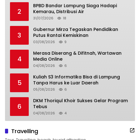
BPBD Bandar Lampung Siaga Hadapi
2
Kemarau, Distribusi Air
31/07/2026
18
Gubernur Mirza Tegaskan Pendidikan
3
Putus Rantai Kemiskinan
03/08/2026
9
Merasa Diserang & Difitnah, Wartawan
4
Media Online
04/08/2026
6
Kuliah S3 Informatika Bisa di Lampung
5
Tanpa Harus ke Luar Daerah
05/08/2026
6
DKM Thoriqul Khoir Sukses Gelar Program
6
Tebus
04/08/2026
4
Travelling
Tour, Travelling, beach, tourist attraction,