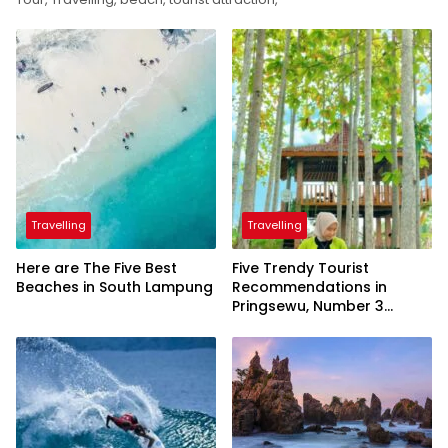
Travelling
Travelling
Here are The Five Best
Five Trendy Tourist
Beaches in South Lampung
Recommendations in
Pringsewu, Number 3
Inaugurated by the
President