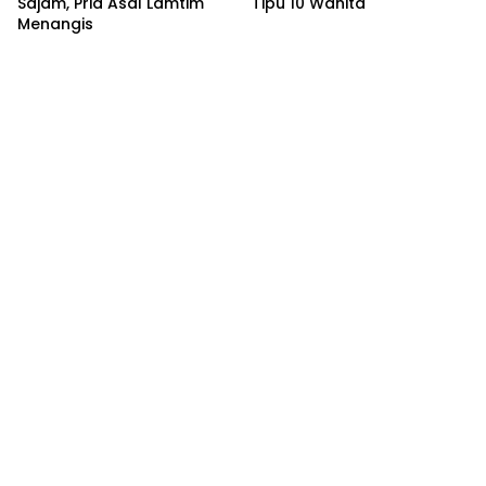
Sajam, Pria Asal Lamtim
Tipu 10 Wanita
Menangis