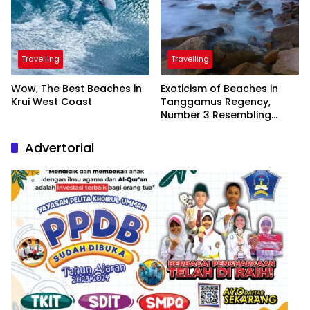
Travelling
Travelling
Wow, The Best Beaches in
Exoticism of Beaches in
Krui West Coast
Tanggamus Regency,
Number 3 Resembling
Nature Paintings
Advertorial