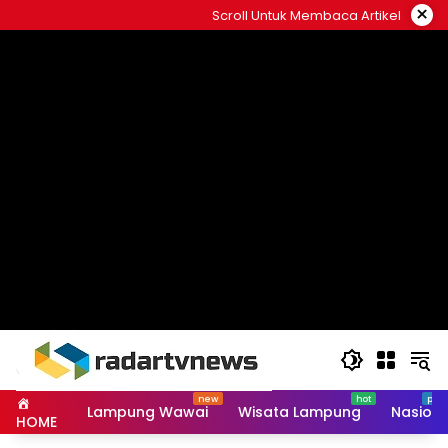
Skip
×
Scroll Untuk Membaca Artikel
to
content
Lampung Wawai
Wisata Lampung
Nasiona
HOME