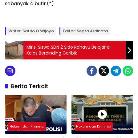
sebanyak 4 butir.(*)
Writer: Satrio O Wijoyo
Editor: Septa Ardinata
Miris, Siswa SDN 2 Sido Rahayu Belajar di
Kelas Berdinding Geribik
Berita Terkait
Hukum dan Kriminal
Hukum dan Kriminal