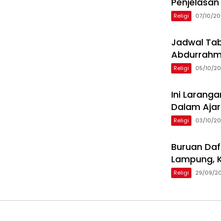
Penjelasan 
Religi
07/10/20
Jadwal Tab
Abdurrahma
Religi
05/10/2
Ini Larang
Dalam Ajar
Religi
03/10/2
Buruan Daf
Lampung, K
Religi
29/09/2