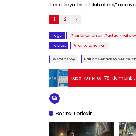
fanatiknya. Ini adalah alami,” ujarnya
1
2
»
Tags:
cinta tanah air #ustad khalid 
Topics:
cinta tanah air
Writer: Coy
Editor: Hendarto Setiawa
Kado HUT RI Ke-78, Klaim Link
Berita Terkait