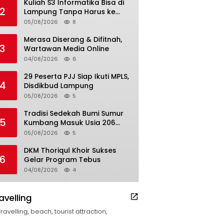
Kuliah S3 Informatika Bisa di
2
Lampung Tanpa Harus ke
Luar Daerah
05/08/2026
8
Merasa Diserang & Difitnah,
3
Wartawan Media Online
04/08/2026
6
29 Peserta PJJ Siap Ikuti MPLS,
4
Disdikbud Lampung
05/08/2026
5
Tradisi Sedekah Bumi Sumur
5
Kumbang Masuk Usia 206
Tahun
05/08/2026
5
DKM Thoriqul Khoir Sukses
6
Gelar Program Tebus
04/08/2026
4
avelling
Travelling, beach, tourist attraction,