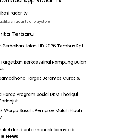
wnload App Radar TV
plikasi radar tv di playstore
rita Terbaru
n Perbaikan Jalan IJD 2026 Tembus Rp1
i Targetkan Berkas Arinal Rampung Bulan
us
Ramadhona Target Berantas Curat &
 Harap Program Sosial DKM Thoriqul
Berlanjut
k Warga Susah, Pemprov Malah Hibah
M
tikel dan berita menarik lainnya di
le News