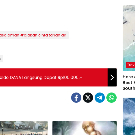
.
basalamah #ajakan cinta tanah air
n
Trav
Here 
 Saldo DANA Langsung Dapat Rp100.000,-
Best 
Sout