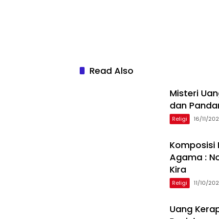
Read Also
Misteri Uan
dan Panda
Religi
16/11/20
Komposisi 
Agama : No
Kira
Religi
11/10/20
Uang Kerap 