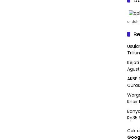
Do
unduh a
Be
Usula
Triliun
Kejat
Agust
AKBP 
Curas
Warga
Khoir 
Banya
Rp35 
Cek ar
Goog