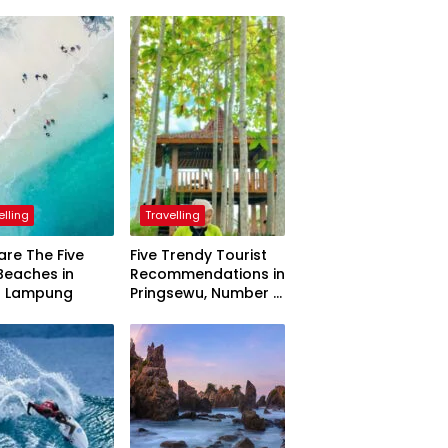
elling
Travelling
are The Five
Five Trendy Tourist
Beaches in
Recommendations in
h Lampung
Pringsewu, Number 3
Inaugurated by the
President