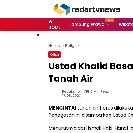
Skip
to
content
Lampung Wawai
Wisat
HOME
×
Home
Religi
Religi
Ustad Khalid Bas
Tanah Air
Redaksirltv
2 Min Read
17/08/2023
MENCINTAI
tanah air harus dilakuk
Penegasan ini disampaikan Ustad Kh
Menurutnya dari Ismail Hakil Hanafi