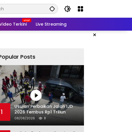
Video Terkini
Live Streaming
×
Popular Posts
Usulan Perbaikan Jalan IJD
1
2026 Tembus Rp1 Triliun
08/08/2026
8