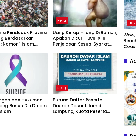
Religi
Trav
si Penduduk Provinsi
Uang Kerap Hilang Di Rumah,
Wow, 
g Berdasarkan
Apakah Dicuri Tuyul ? Ini
Beach
 Nomor 1 Islam,
Penjelasan Sesuai Syariat
Coas
2 Banyak yang Salah
Islam
Ad
Religi
rangan dan Hukuman
Buruan Daftar Peserta
ang Bunuh Diri Dalam
Dauroh Dasar Islam di
Islam
Lampung, Kuota Peserta
Dibatasi