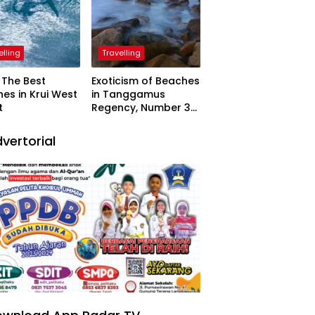
elling
Travelling
The Best
Exoticism of Beaches
es in Krui West
in Tanggamus
t
Regency, Number 3
Resembling Nature
Paintings
vertorial