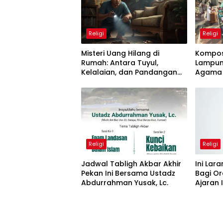
Religi
Religi
Misteri Uang Hilang di
Komposi
Rumah: Antara Tuyul,
Lampun
Kelalaian, dan Pandangan
Agama :
Islam
Nomor 
Kira
Religi
Religi
Jadwal Tabligh Akbar Akhir
Ini La
Pekan Ini Bersama Ustadz
Bagi Or
Abdurrahman Yusak, Lc.
Ajaran 