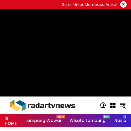
Skip
×
Scroll Untuk Membaca Artikel
to
content
Lampung Wawai
Wisata Lampung
Nasiona
HOME