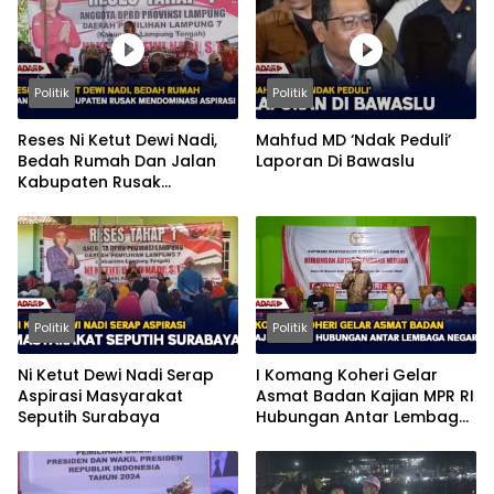
Politik
Politik
Reses Ni Ketut Dewi Nadi,
Mahfud MD ‘Ndak Peduli’
Bedah Rumah Dan Jalan
Laporan Di Bawaslu
Kabupaten Rusak
Mendominasi Aspirasi
Politik
Politik
Ni Ketut Dewi Nadi Serap
I Komang Koheri Gelar
Aspirasi Masyarakat
Asmat Badan Kajian MPR RI
Seputih Surabaya
Hubungan Antar Lembaga
Negara