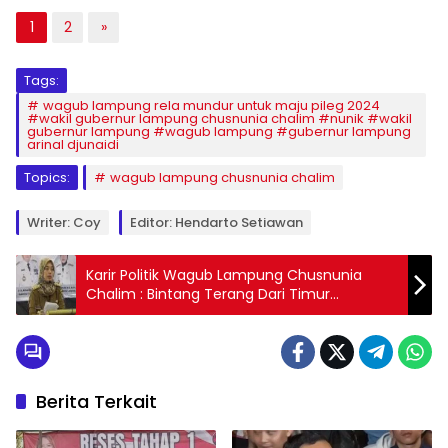
1
2
»
Tags:
wagub lampung rela mundur untuk maju pileg 2024
#wakil gubernur lampung chusnunia chalim #nunik #wakil
gubernur lampung #wagub lampung #gubernur lampung
arinal djunaidi
Topics:
wagub lampung chusnunia chalim
Writer: Coy
Editor: Hendarto Setiawan
Karir Politik Wagub Lampung Chusnunia
Chalim : Bintang Terang Dari Timur
Lampung
Berita Terkait