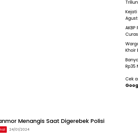
Triliun
Kejat
Agust
AKBP 
Curas
Warga
Khoir 
Banya
Rp35 
Cek ar
Goog
anmor Menangis Saat Digerebek Polisi
nal
24/01/2024