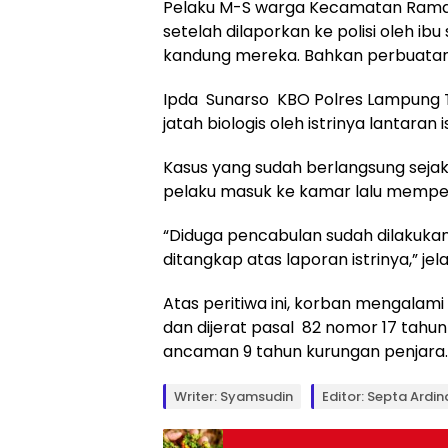
Pelaku M-S warga Kecamatan Raman
setelah dilaporkan ke polisi oleh ib
kandung mereka. Bahkan perbuatan b
Ipda Sunarso KBO Polres Lampung Ti
jatah biologis oleh istrinya lantaran i
Kasus yang sudah berlangsung sejak
pelaku masuk ke kamar lalu mempe
“Diduga pencabulan sudah dilakuka
ditangkap atas laporan istrinya,” jel
Atas peritiwa ini, korban mengalami 
dan dijerat pasal 82 nomor 17 tahu
ancaman 9 tahun kurungan penjara.
Writer: Syamsudin
Editor: Septa Ardi