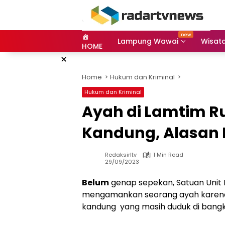
Skip
to
content
Lampung Wawai
Wisat
HOME
×
Home
Hukum dan Kriminal
Hukum dan Kriminal
Ayah di Lamtim 
Kandung, Alasan I
Redaksirltv
1 Min Read
29/09/2023
Belum
genap sepekan, Satuan Unit
mengamankan seorang ayah karena
kandung yang masih duduk di bang