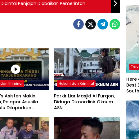
 Dicintai Penjajah Diabaikan Pemerintah
Trav
Here 
dan Kriminal
Hukum dan Kriminal
Best 
Sout
s Asisten Makin
Parkir Liar Masjid Al Furqon,
 Pelapor Asusila
Diduga Dikoordinir Oknum
ulu Dilaporkan
ASN
lapan