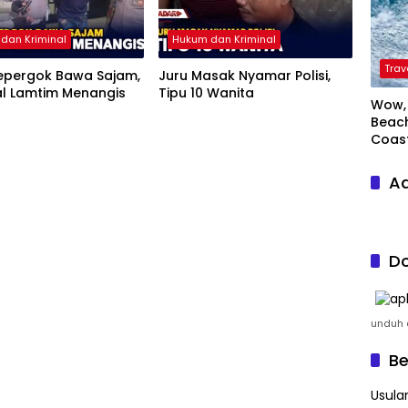
dan Kriminal
Hukum dan Kriminal
Trav
Kepergok Bawa Sajam,
Juru Masak Nyamar Polisi,
al Lamtim Menangis
Tipu 10 Wanita
Wow, 
Beach
Coas
Ad
Do
unduh a
Be
Usula