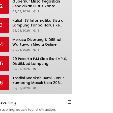
Gubernur Mirza Tegaskan
2
Pendidikan Putus Rantai
Kemiskinan
03/08/2026
9
Kuliah S3 Informatika Bisa di
3
Lampung Tanpa Harus ke
Luar Daerah
05/08/2026
8
Merasa Diserang & Difitnah,
4
Wartawan Media Online
04/08/2026
6
29 Peserta PJJ Siap Ikuti MPLS,
5
Disdikbud Lampung
05/08/2026
5
Tradisi Sedekah Bumi Sumur
6
Kumbang Masuk Usia 206
Tahun
05/08/2026
5
avelling
Travelling, beach, tourist attraction,