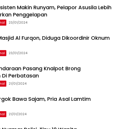
sisten Makin Runyam, Pelapor Asusila Lebih
orkan Penggelapan
nal
23/01/2024
 Masjid Al Furqon, Diduga Dikoordinir Oknum
nal
23/01/2024
ndaraan Pasang Knalpot Brong
 Di Perbatasan
nal
21/01/2024
rgok Bawa Sajam, Pria Asal Lamtim
nal
21/01/2024