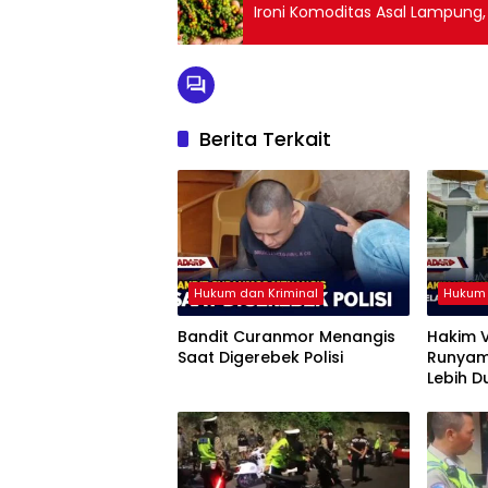
Ironi Komoditas Asal Lampung,
Berita Terkait
Hukum dan Kriminal
Hukum 
Bandit Curanmor Menangis
Hakim V
Saat Digerebek Polisi
Runyam,
Lebih D
Pengge