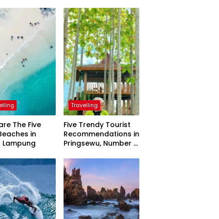
elling
Travelling
are The Five
Five Trendy Tourist
Beaches in
Recommendations in
h Lampung
Pringsewu, Number 3
Inaugurated by the
President