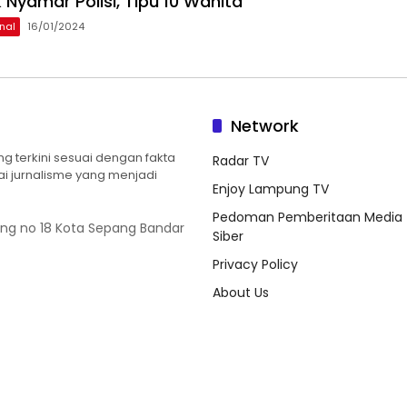
 Nyamar Polisi, Tipu 10 Wanita
nal
16/01/2024
Network
 terkini sesuai dengan fakta
Radar TV
ilai jurnalisme yang menjadi
Enjoy Lampung TV
Pedoman Pemberitaan Media
ung no 18 Kota Sepang Bandar
Siber
Privacy Policy
About Us