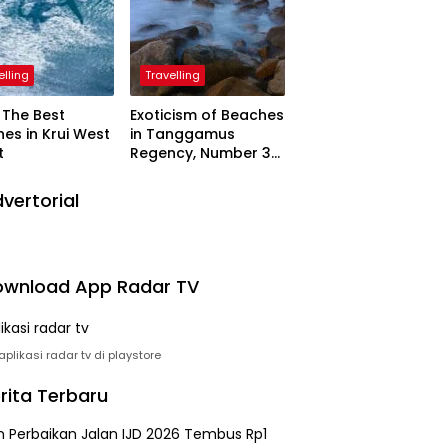
elling
Travelling
The Best
Exoticism of Beaches
es in Krui West
in Tanggamus
t
Regency, Number 3
Resembling Nature
Paintings
vertorial
wnload App Radar TV
plikasi radar tv di playstore
rita Terbaru
n Perbaikan Jalan IJD 2026 Tembus Rp1