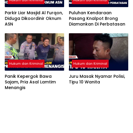
Hukum dan Kriminal
Hukum dan Kriminal
Parkir Liar Masjid Al Furqon,
Puluhan Kendaraan
Diduga Dikoordinir Oknum
Pasang Knalpot Brong
ASN
Diamankan Di Perbatasan
Hukum dan Kriminal
Hukum dan Kriminal
Panik Kepergok Bawa
Juru Masak Nyamar Polisi,
Sajam, Pria Asal Lamtim
Tipu 10 Wanita
Menangis