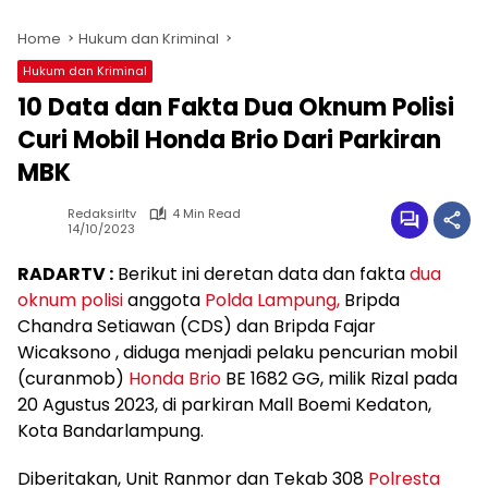
Home
Hukum dan Kriminal
Hukum dan Kriminal
10 Data dan Fakta Dua Oknum Polisi
Curi Mobil Honda Brio Dari Parkiran
MBK
Redaksirltv
4 Min Read
14/10/2023
RADARTV :
Berikut ini deretan data dan fakta
dua
oknum polisi
anggota
Polda Lampung,
Bripda
Chandra Setiawan (CDS) dan Bripda Fajar
Wicaksono , diduga menjadi pelaku pencurian mobil
(curanmob)
Honda Brio
BE 1682 GG, milik Rizal pada
20 Agustus 2023, di parkiran Mall Boemi Kedaton,
Kota Bandarlampung.
Diberitakan, Unit Ranmor dan Tekab 308
Polresta