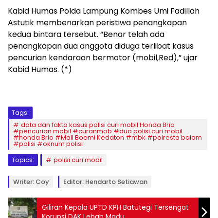
Kabid Humas Polda Lampung Kombes Umi Fadillah
Astutik membenarkan peristiwa penangkapan
kedua bintara tersebut. “Benar telah ada
penangkapan dua anggota diduga terlibat kasus
pencurian kendaraan bermotor (mobil,Red),” ujar
Kabid Humas. (*)
Tags:
data dan fakta kasus polisi curi mobil Honda Brio
#pencurian mobil #curanmob #dua polisi curi mobil
#honda Brio #Mall Boemi Kedaton #mbk #polresta balam
#polisi #oknum polisi
Topics:
polisi curi mobil
Writer: Coy
Editor: Hendarto Setiawan
Giliran Kepala UPTD KPH Batutegi Tersengat
Korupsi DAK Lebah Madu