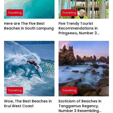
Travelling
Travelling
Here are The Five Best
Five Trendy Tourist
Beaches in South Lampung
Recommendations in
Pringsewu, Number 3
Inaugurated by the
President
Travelling
Travelling
Wow, The Best Beaches in
Exoticism of Beaches in
Krui West Coast
Tanggamus Regency,
Number 3 Resembling