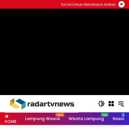
Skip
×
Scroll Untuk Membaca Artikel
to
content
Lampung Wawai
Wisata Lampung
Nasiona
HOME