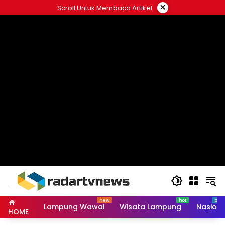
Skip
×
Scroll Untuk Membaca Artikel
to
content
Lampung Wawai
Wisata Lampung
Nasiona
HOME