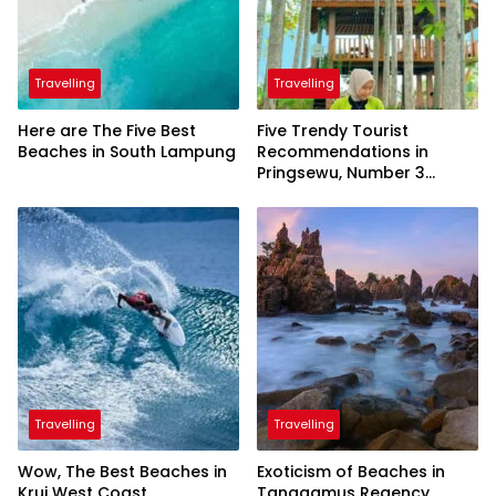
Travelling
Travelling
Here are The Five Best
Five Trendy Tourist
Beaches in South Lampung
Recommendations in
Pringsewu, Number 3
Inaugurated by the
President
Travelling
Travelling
Wow, The Best Beaches in
Exoticism of Beaches in
Krui West Coast
Tanggamus Regency,