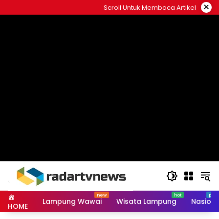
Skip
×
Scroll Untuk Membaca Artikel
to
content
Lampung Wawai
Wisata Lampung
Nasiona
HOME