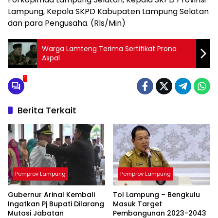
Lampung, Kepala SKPD Kabupaten Lampung Selatan
dan para Pengusaha. (Rls/Min)
Warga Lamteng Terima Sertifikat Prona
Aspal
1
Berita Terkait
Pemprov Lampung
Pemprov Lampung
Gubernur Arinal Kembali
Tol Lampung – Bengkulu
Ingatkan Pj Bupati Dilarang
Masuk Target
Mutasi Jabatan
Pembangunan 2023-2043