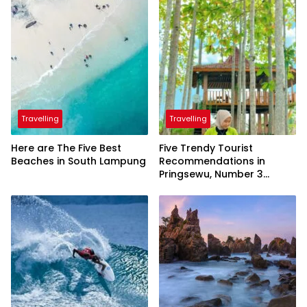
Travelling
Travelling
Here are The Five Best
Five Trendy Tourist
Beaches in South Lampung
Recommendations in
Pringsewu, Number 3
Inaugurated by the
President