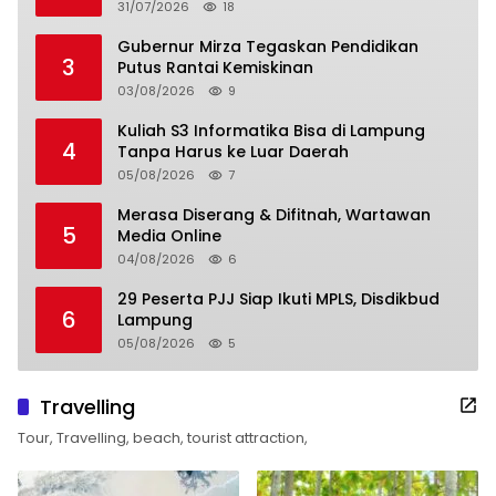
31/07/2026
18
Gubernur Mirza Tegaskan Pendidikan
3
Putus Rantai Kemiskinan
03/08/2026
9
Kuliah S3 Informatika Bisa di Lampung
4
Tanpa Harus ke Luar Daerah
05/08/2026
7
Merasa Diserang & Difitnah, Wartawan
5
Media Online
04/08/2026
6
29 Peserta PJJ Siap Ikuti MPLS, Disdikbud
6
Lampung
05/08/2026
5
Travelling
Tour, Travelling, beach, tourist attraction,