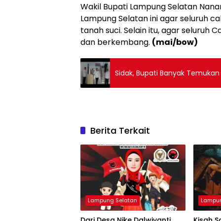
Wakil Bupati Lampung Selatan Nana
Lampung Selatan ini agar seluruh ca
tanah suci. Selain itu, agar seluru
dan berkembang.
(mai/bow)
Sidak, Bupati Banyak Temukan A
Berita Terkait
Lampung Selatan
Lampun
Dari Desa Nike Dalwiyanti
Kisah S