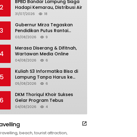
BPBD Bandar Lampung Siaga
2
Hadapi Kemarau, Distribusi Air
31/07/2026
18
Gubernur Mirza Tegaskan
3
Pendidikan Putus Rantai
Kemiskinan
03/08/2026
9
Merasa Diserang & Difitnah,
4
Wartawan Media Online
04/08/2026
6
Kuliah S3 Informatika Bisa di
5
Lampung Tanpa Harus ke
Luar Daerah
05/08/2026
6
DKM Thoriqul Khoir Sukses
6
Gelar Program Tebus
04/08/2026
4
avelling
Travelling, beach, tourist attraction,