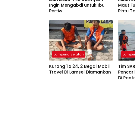
Ingin Mengabdi untuk Ibu
Maut F
Pertiwi
Pintu T
Lampung Selatan
Lampun
Kurang 1 x 24, 2 Begal Mobil
Tim SAR
Travel Di Lamsel Diamankan
Pencar
Di Pant