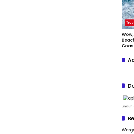
Trav
Wow, 
Beach
Coas
Ad
Do
unduh a
Be
Warga