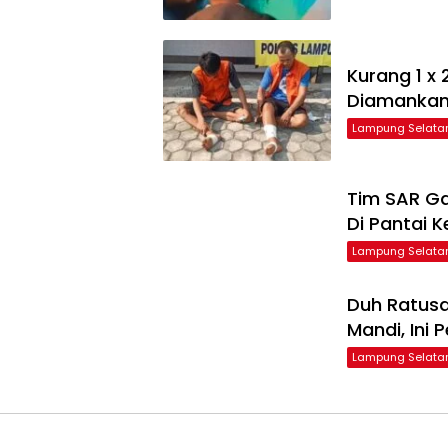
Kurang 1 x 
Diamanka
Lampung Selata
Tim SAR Ga
Di Pantai 
Lampung Selata
Duh Ratusa
Mandi, Ini
Lampung Selata