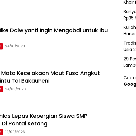
Khoir 
Banya
Rp35 
Kulia
ike Dalwiyanti Ingin Mengabdi untuk Ibu
Harus
Tradi
n
24/10/2023
Usia 
29 Pes
Lamp
i Mata Kecelakaan Maut Fuso Angkut
Cek ar
intu Tol Bakauheni
Goog
n
24/09/2023
khlas Lepas Kepergian Siswa SMP
Di Pantai Ketang
n
19/09/2023