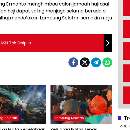
ng Ermanto menghimbau calon jamaah haji asal
lon haji dapat saling menjaga selama berada di
h Calhaj mendo’akan Lampung Selatan semakin maju
SN Tak Disiplin
Tr
g Selatan
Lampung Selatan
Tour, 
aksi Mata Kecelakaan
Keluarga Ikhlas Lepas