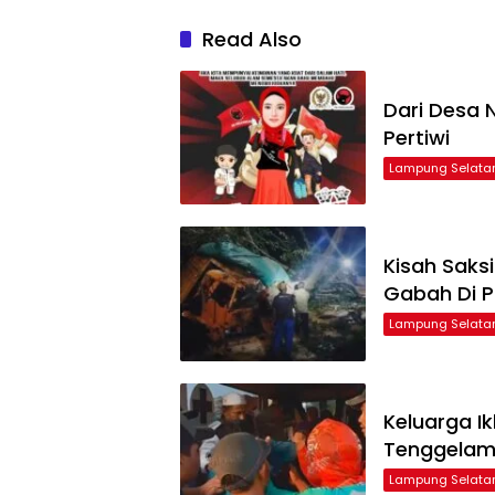
Read Also
Dari Desa N
Pertiwi
Lampung Selata
Kisah Saks
Gabah Di P
Lampung Selata
Keluarga I
Tenggelam 
Lampung Selata