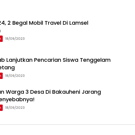
24, 2 Begal Mobil Travel Di Lamsel
n
n
18/09/2023
b Lanjutkan Pencarian Siswa Tenggelam
Ketang
n
18/09/2023
n Warga 3 Desa Di Bakauheni Jarang
 Penyebabnya!
n
18/09/2023