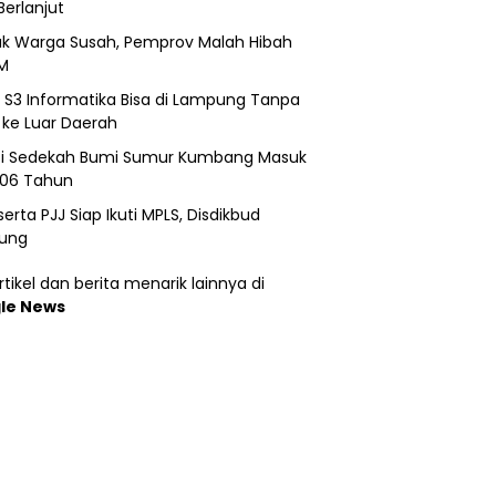
Berlanjut
k Warga Susah, Pemprov Malah Hibah
M
h S3 Informatika Bisa di Lampung Tanpa
 ke Luar Daerah
si Sedekah Bumi Sumur Kumbang Masuk
206 Tahun
erta PJJ Siap Ikuti MPLS, Disdikbud
ung
tikel dan berita menarik lainnya di
le News