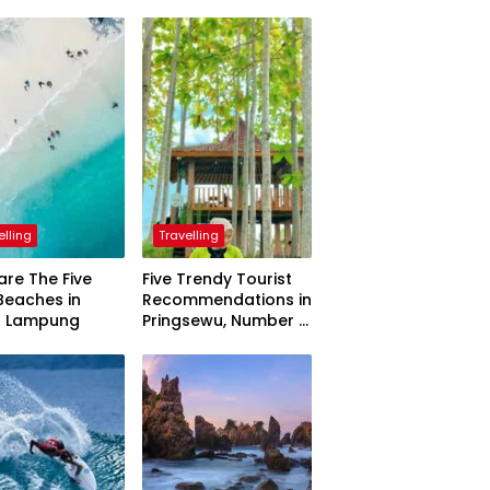
elling
Travelling
are The Five
Five Trendy Tourist
Beaches in
Recommendations in
h Lampung
Pringsewu, Number 3
Inaugurated by the
President