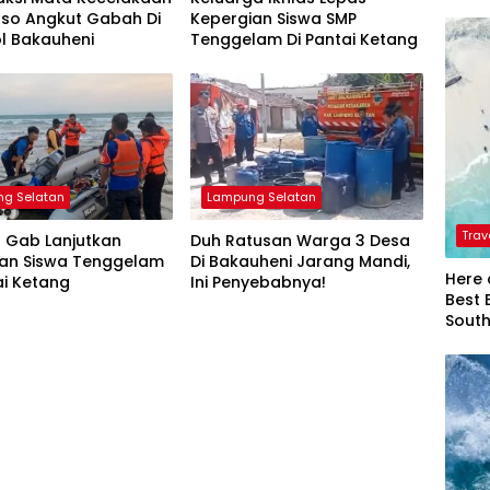
uso Angkut Gabah Di
Kepergian Siswa SMP
ol Bakauheni
Tenggelam Di Pantai Ketang
g Selatan
Lampung Selatan
Trav
 Gab Lanjutkan
Duh Ratusan Warga 3 Desa
ian Siswa Tenggelam
Di Bakauheni Jarang Mandi,
Here 
ai Ketang
Ini Penyebabnya!
Best 
Sout