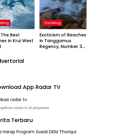
elling
Travelling
The Best
Exoticism of Beaches
es in Krui West
in Tanggamus
t
Regency, Number 3
Resembling Nature
Paintings
vertorial
wnload App Radar TV
plikasi radar tv di playstore
rita Terbaru
 Harap Program Sosial DKM Thoriqul