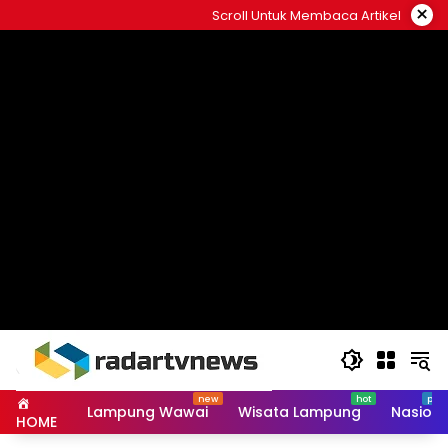
Skip
×
Scroll Untuk Membaca Artikel
to
content
Lampung Wawai
Wisata Lampung
Nasiona
HOME