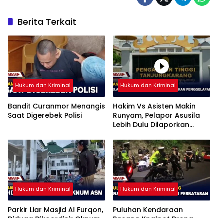
Berita Terkait
Hukum dan Kriminal
Hukum dan Kriminal
Bandit Curanmor Menangis
Hakim Vs Asisten Makin
Saat Digerebek Polisi
Runyam, Pelapor Asusila
Lebih Dulu Dilaporkan
Penggelapan
Hukum dan Kriminal
Hukum dan Kriminal
Parkir Liar Masjid Al Furqon,
Puluhan Kendaraan