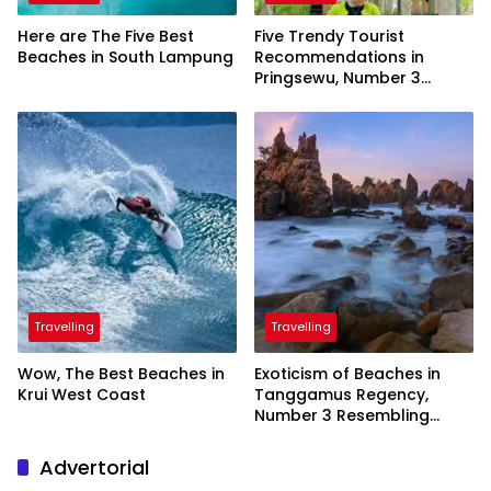
Here are The Five Best
Five Trendy Tourist
Beaches in South Lampung
Recommendations in
Pringsewu, Number 3
Inaugurated by the
President
Travelling
Travelling
Wow, The Best Beaches in
Exoticism of Beaches in
Krui West Coast
Tanggamus Regency,
Number 3 Resembling
Nature Paintings
Advertorial