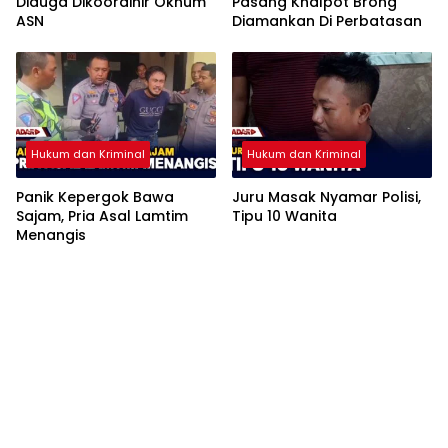
Diduga Dikoordinir Oknum
Pasang Knalpot Brong
ASN
Diamankan Di Perbatasan
Hukum dan Kriminal
Hukum dan Kriminal
Panik Kepergok Bawa
Juru Masak Nyamar Polisi,
Sajam, Pria Asal Lamtim
Tipu 10 Wanita
Menangis