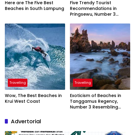
Here are The Five Best
Five Trendy Tourist
Beaches in South Lampung
Recommendations in
Pringsewu, Number 3
Inaugurated by the
President
Travelling
Travelling
Wow, The Best Beaches in
Exoticism of Beaches in
Krui West Coast
Tanggamus Regency,
Number 3 Resembling
Nature Paintings
Advertorial