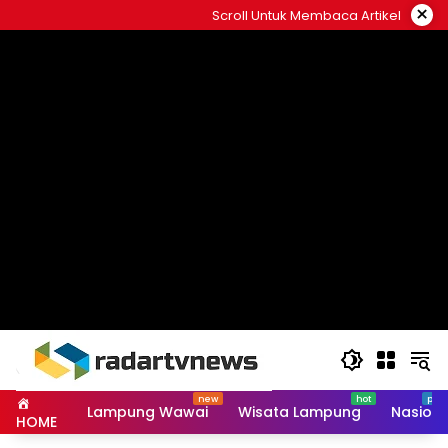
Skip
×
Scroll Untuk Membaca Artikel
to
content
Lampung Wawai
Wisata Lampung
Nasiona
HOME