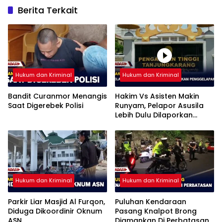
Berita Terkait
Hukum dan Kriminal
Hukum dan Kriminal
Bandit Curanmor Menangis
Hakim Vs Asisten Makin
Saat Digerebek Polisi
Runyam, Pelapor Asusila
Lebih Dulu Dilaporkan
Penggelapan
Hukum dan Kriminal
Hukum dan Kriminal
Parkir Liar Masjid Al Furqon,
Puluhan Kendaraan
Diduga Dikoordinir Oknum
Pasang Knalpot Brong
ASN
Diamankan Di Perbatasan