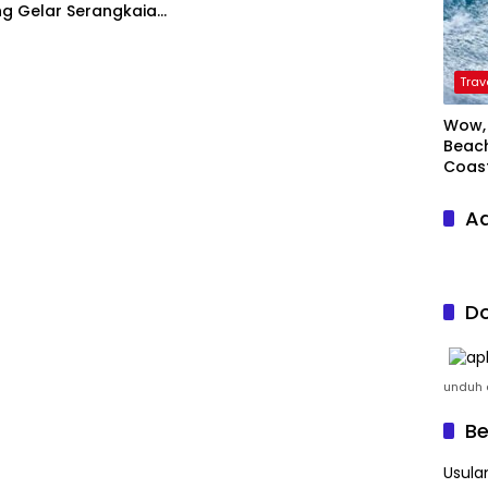
g Gelar Serangkaian
Trav
Wow, 
Beach
Coas
Ad
Do
unduh a
Be
Usula