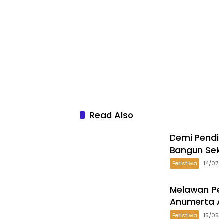
Read Also
Demi Pend
Bangun Se
Peristiwa
14/0
Melawan Pe
Anumerta A
Peristiwa
15/0