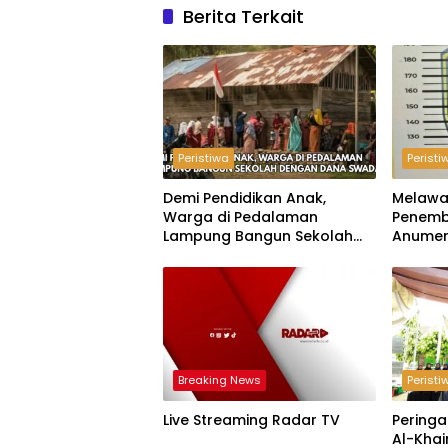
Berita Terkait
Peristiwa
Peristi
Demi Pendidikan Anak,
Melawa
Warga di Pedalaman
Penemb
Lampung Bangun Sekolah
Anumer
dengan Dana Swadaya
‘Pindah
Breaking News
Peristi
Live Streaming Radar TV
Peringa
Al-Khai