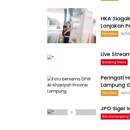
HKA Siagak
Lonjakan P
Peristiwa
16/0
Live Strea
Breaking News
Peringati H
Lampung G
Peristiwa
14/0
JPO Siger M
Bandarlampung