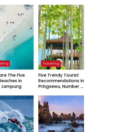
elling
Travelling
are The Five
Five Trendy Tourist
Beaches in
Recommendations in
h Lampung
Pringsewu, Number 3
Inaugurated by the
President