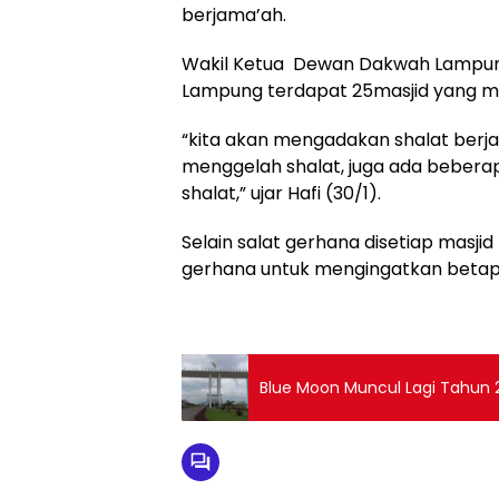
berjama’ah.
Wakil Ketua Dewan Dakwah Lampung
Lampung terdapat 25masjid yang me
“kita akan mengadakan shalat berj
menggelah shalat, juga ada bebera
shalat,” ujar Hafi (30/1).
Selain salat gerhana disetiap masji
gerhana untuk mengingatkan betapa
Blue Moon Muncul Lagi Tahun 