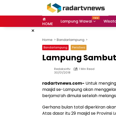
Skip
to
content
Lampung Wawai
Wisat
HOME
×
Home
Bandarlampung
Bandarlampung
Peristiwa
Lampung Sambut 
Redaksirltv
1 Min Read
30/01/2018
radartvnews.com-
Untuk menging
masjid se-Lampung akan menggelar 
berjama’ah dimulai setelah melangs
Gerhana bulan total diperkiran akan
Atas dasar itu 29 masjid se Provin