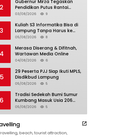
Gubernur Mirza Tegaskan
2
Pendidikan Putus Rantai
Kemiskinan
03/08/2026
9
Kuliah S3 Informatika Bisa di
3
Lampung Tanpa Harus ke
Luar Daerah
05/08/2026
8
Merasa Diserang & Difitnah,
4
Wartawan Media Online
04/08/2026
6
29 Peserta PJJ Siap Ikuti MPLS,
5
Disdikbud Lampung
05/08/2026
5
Tradisi Sedekah Bumi Sumur
6
Kumbang Masuk Usia 206
Tahun
05/08/2026
5
avelling
Travelling, beach, tourist attraction,