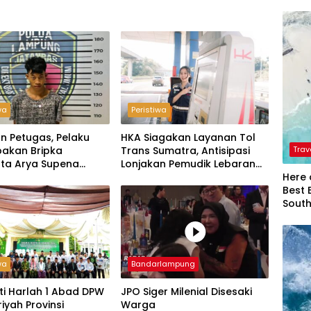
wa
Peristiwa
n Petugas, Pelaku
HKA Siagakan Layanan Tol
Trav
akan Bripka
Trans Sumatra, Antisipasi
ta Arya Supena
Lonjakan Pemudik Lebaran
Here 
 Alam’ di Teluk Hantu
2026
Best 
Sout
wa
Bandarlampung
ti Harlah 1 Abad DPW
JPO Siger Milenial Disesaki
riyah Provinsi
Warga