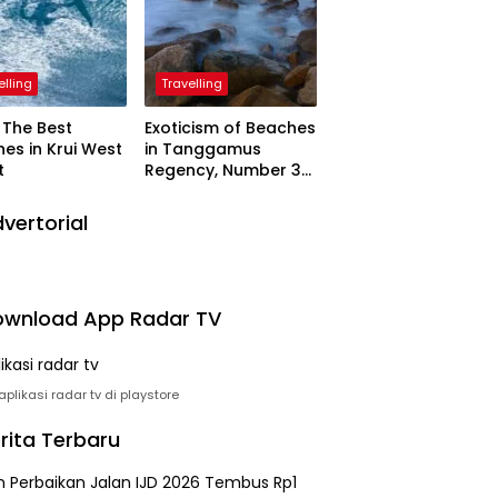
elling
Travelling
The Best
Exoticism of Beaches
es in Krui West
in Tanggamus
t
Regency, Number 3
Resembling Nature
Paintings
vertorial
wnload App Radar TV
plikasi radar tv di playstore
rita Terbaru
n Perbaikan Jalan IJD 2026 Tembus Rp1