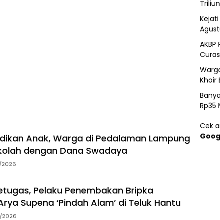
Triliun
Kejat
Agust
AKBP 
Curas
Warga
Khoir 
Banya
Rp35 
Cek ar
Goog
idikan Anak, Warga di Pedalaman Lampung
kolah dengan Dana Swadaya
7/2026
tugas, Pelaku Penembakan Bripka
rya Supena ‘Pindah Alam’ di Teluk Hantu
5/2026