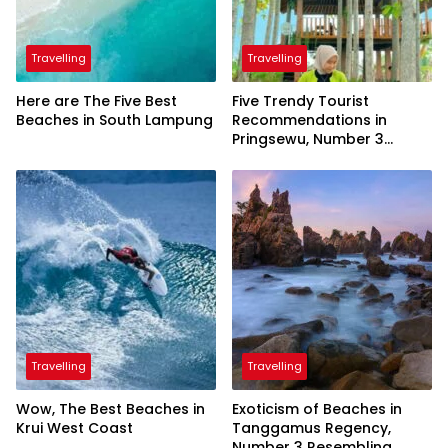
Travelling
Travelling
Here are The Five Best
Five Trendy Tourist
Beaches in South Lampung
Recommendations in
Pringsewu, Number 3
Inaugurated by the
President
Travelling
Travelling
Wow, The Best Beaches in
Exoticism of Beaches in
Krui West Coast
Tanggamus Regency,
Number 3 Resembling