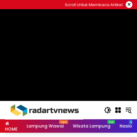
Skip
×
Scroll Untuk Membaca Artikel
to
content
Lampung Wawai
Wisata Lampung
Nasiona
HOME