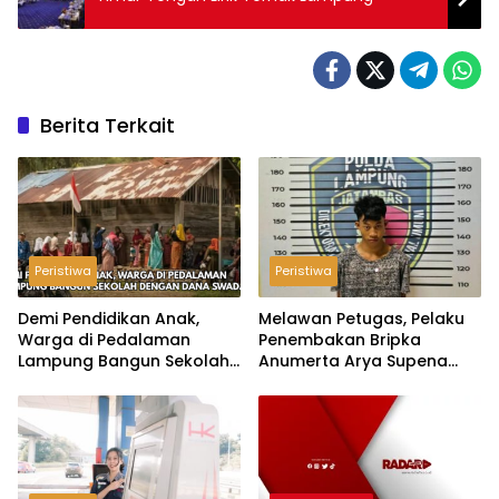
Berita Terkait
Peristiwa
Peristiwa
Demi Pendidikan Anak,
Melawan Petugas, Pelaku
Warga di Pedalaman
Penembakan Bripka
Lampung Bangun Sekolah
Anumerta Arya Supena
dengan Dana Swadaya
‘Pindah Alam’ di Teluk
Hantu