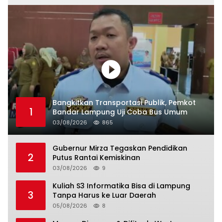
Bangkitkan Transportasi Publik, Pemkot
1
Bandar Lampung Uji Coba Bus Umum
03/08/2026
865
Gubernur Mirza Tegaskan Pendidikan
2
Putus Rantai Kemiskinan
03/08/2026
9
Kuliah S3 Informatika Bisa di Lampung
3
Tanpa Harus ke Luar Daerah
05/08/2026
8