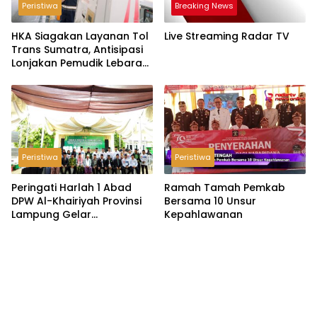
Peristiwa
Breaking News
HKA Siagakan Layanan Tol
Live Streaming Radar TV
Trans Sumatra, Antisipasi
Lonjakan Pemudik Lebaran
2026
Peristiwa
Peristiwa
Peringati Harlah 1 Abad
Ramah Tamah Pemkab
DPW Al-Khairiyah Provinsi
Bersama 10 Unsur
Lampung Gelar
Kepahlawanan
Serangkaian Acara