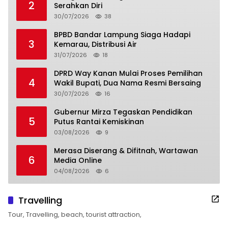
2
Serahkan Diri
30/07/2026
38
BPBD Bandar Lampung Siaga Hadapi
3
Kemarau, Distribusi Air
31/07/2026
18
DPRD Way Kanan Mulai Proses Pemilihan
4
Wakil Bupati, Dua Nama Resmi Bersaing
30/07/2026
16
Gubernur Mirza Tegaskan Pendidikan
5
Putus Rantai Kemiskinan
03/08/2026
9
Merasa Diserang & Difitnah, Wartawan
6
Media Online
04/08/2026
6
Travelling
Tour, Travelling, beach, tourist attraction,