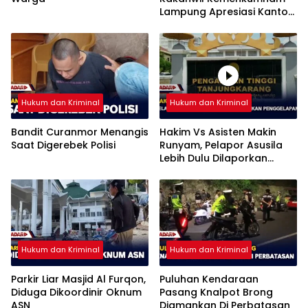
Lampung Apresiasi Kantor
Imigrasi Bandar Lampung
Hukum dan Kriminal
Hukum dan Kriminal
Bandit Curanmor Menangis
Hakim Vs Asisten Makin
Saat Digerebek Polisi
Runyam, Pelapor Asusila
Lebih Dulu Dilaporkan
Penggelapan
Hukum dan Kriminal
Hukum dan Kriminal
Parkir Liar Masjid Al Furqon,
Puluhan Kendaraan
Diduga Dikoordinir Oknum
Pasang Knalpot Brong
ASN
Diamankan Di Perbatasan