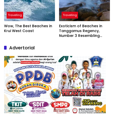
Travelling
Travelling
Wow, The Best Beaches in
Exoticism of Beaches in
Krui West Coast
Tanggamus Regency,
Number 3 Resembling
Nature Paintings
Advertorial