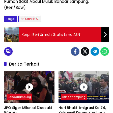
Rumah Sakit Abdul Muluk Bandar Lampung.
(Ren/Bow)
Tags:
KRIMINAL
Korpri Beri Umroh Gratis Lima ASN
Berita Terkait
Bandarlampung
Bandarlampung
JPO Siger Milenial Disesaki
Hari Bhakti Imigrasi Ke 74,
Warga
Kakanwil Kemenkumham