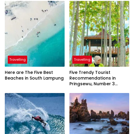
Travelling
Travelling
Here are The Five Best
Five Trendy Tourist
Beaches in South Lampung
Recommendations in
Pringsewu, Number 3
Inaugurated by the
President