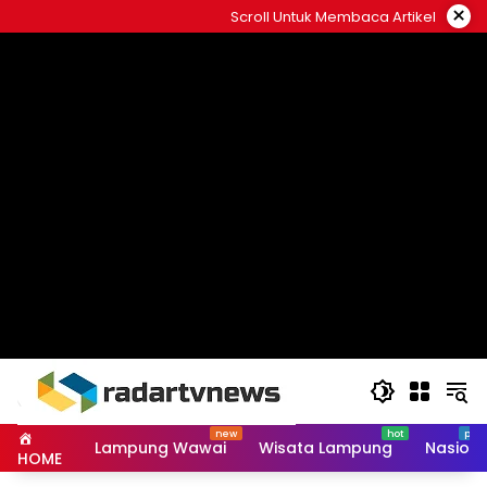
Skip
×
Scroll Untuk Membaca Artikel
to
content
Lampung Wawai
Wisata Lampung
Nasiona
HOME