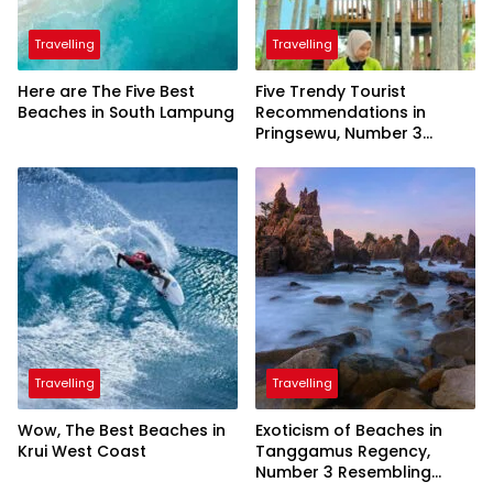
Travelling
Travelling
Here are The Five Best
Five Trendy Tourist
Beaches in South Lampung
Recommendations in
Pringsewu, Number 3
Inaugurated by the
President
Travelling
Travelling
Wow, The Best Beaches in
Exoticism of Beaches in
Krui West Coast
Tanggamus Regency,
Number 3 Resembling
Nature Paintings