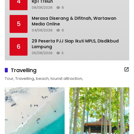
4
Rp1 Triliun
08/08/2026
6
Merasa Diserang & Difitnah, Wartawan
5
Media Online
04/08/2026
6
29 Peserta PJJ Siap Ikuti MPLS, Disdikbud
6
Lampung
05/08/2026
5
Travelling
Tour, Travelling, beach, tourist attraction,