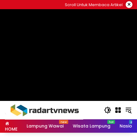
Skip
×
Scroll Untuk Membaca Artikel
to
content
Lampung Wawai
Wisata Lampung
Nasiona
HOME