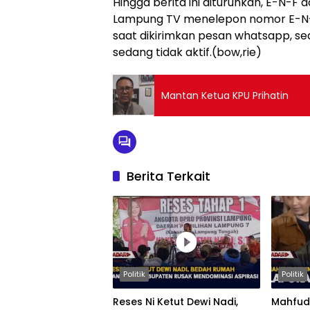
Hingga berita ini diturunkan, E-N-F 
Lampung TV menelepon nomor E-N-F 
saat dikirimkan pesan whatsapp, s
sedang tidak aktif.(bow,rie)
Mantan Ketua KPU Prihatin
Berita Terkait
Politik
Politik
Reses Ni Ketut Dewi Nadi,
Mahfud 