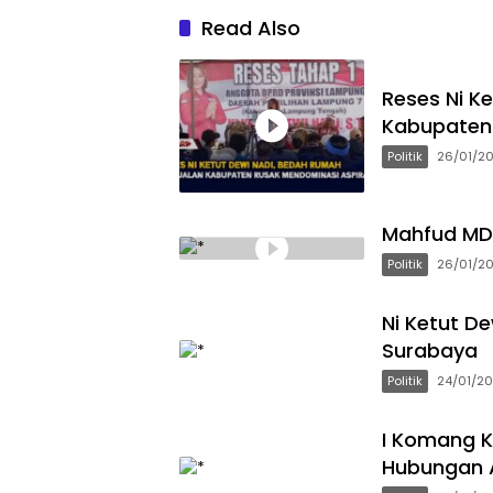
Read Also
Reses Ni K
Kabupaten 
Politik
26/01/2
Mahfud MD 
Politik
26/01/2
Ni Ketut D
Surabaya
Politik
24/01/2
I Komang K
Hubungan 