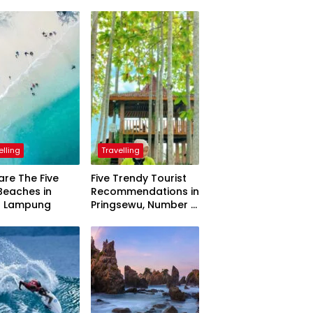
elling
Travelling
are The Five
Five Trendy Tourist
Beaches in
Recommendations in
h Lampung
Pringsewu, Number 3
Inaugurated by the
President