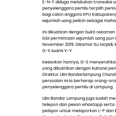
E-N-F diduga melakukan transaksi 
penyelenggara pemilu terpilih peri
bagi calon anggota KPU Kabupaten/
sejumlah uang pelicin sebagai mahar j
Ini dikuatkan dengan bukti rekaman 
lobi permintaan sejumlah uang pun te
November 2019. Dikamar itu terjadi
G-S suami V-Y.
Keesokan harinya, G-S menyerahkan 
yang dibuktikan dengan kuitansi p
Direktur LBH Bandarlampung Chand
persoalan ini ia berharap orang-ora
penyelenggara pemilu di Lampung.
LBH Bandar Lampung juga sudah men
telepon dan pesan whastapp serta 
pelapor untuk melaporkan L-P dan 