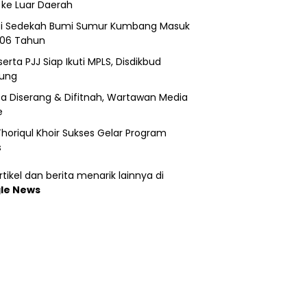
 ke Luar Daerah
si Sedekah Bumi Sumur Kumbang Masuk
206 Tahun
erta PJJ Siap Ikuti MPLS, Disdikbud
ung
a Diserang & Difitnah, Wartawan Media
e
horiqul Khoir Sukses Gelar Program
s
tikel dan berita menarik lainnya di
le News