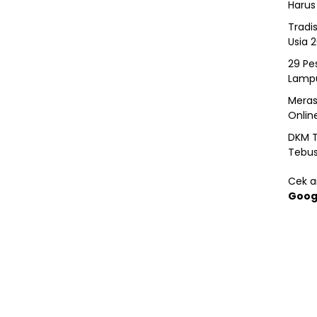
Harus
Tradi
Usia 
29 Pes
Lamp
Meras
Onlin
DKM T
Tebu
Cek ar
Goog