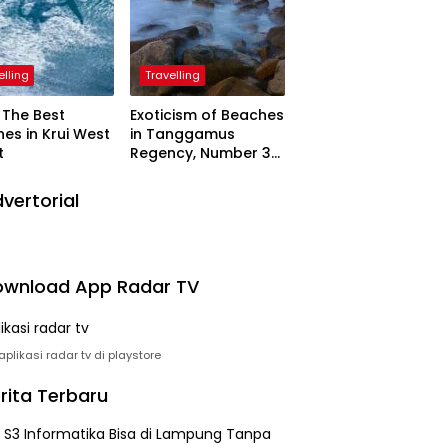
elling
Travelling
The Best
Exoticism of Beaches
es in Krui West
in Tanggamus
t
Regency, Number 3
Resembling Nature
Paintings
vertorial
wnload App Radar TV
plikasi radar tv di playstore
rita Terbaru
h S3 Informatika Bisa di Lampung Tanpa