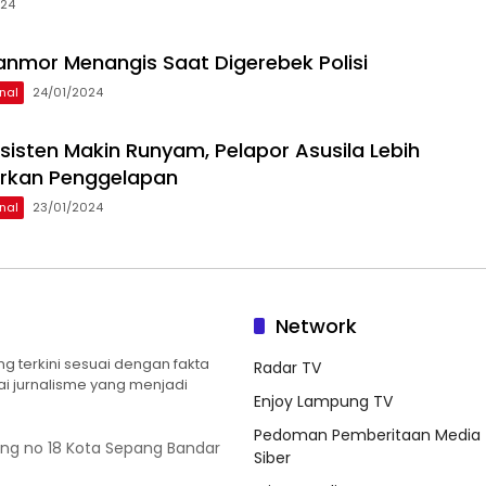
024
anmor Menangis Saat Digerebek Polisi
nal
24/01/2024
sisten Makin Runyam, Pelapor Asusila Lebih
orkan Penggelapan
nal
23/01/2024
Network
 terkini sesuai dengan fakta
Radar TV
ilai jurnalisme yang menjadi
Enjoy Lampung TV
Pedoman Pemberitaan Media
ung no 18 Kota Sepang Bandar
Siber