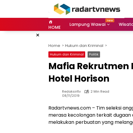
Skip
to
content
Lampung Wawai
Wisat
HOME
×
Home
Hukum dan Kriminal
Hukum dan Kriminal
Politik
Mafia Rekrutmen 
Hotel Horison
Redaksirltv
2 Min Read
08/11/2019
Radartvnews.com – Tim seleksi ang
merasa kecolongan terkait dugaan 
melakukan perbuatan yang melangg