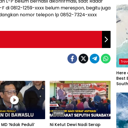
dan L-P belum berhasil dikonfirmasi, saat Radar
di 0812-1259-xxxx belum merespon, begitu juga
edangkan nomor telepon lp 0852-7324-xxxx
Trav
Here 
Best 
Sout
Politik
MD ‘Ndak Peduli’
Ni Ketut Dewi Nadi Serap