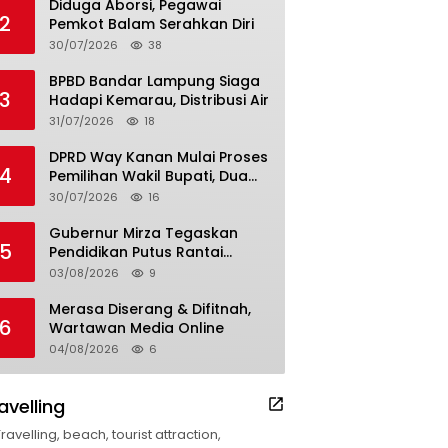
Diduga Aborsi, Pegawai
2
Pemkot Balam Serahkan Diri
30/07/2026
38
BPBD Bandar Lampung Siaga
3
Hadapi Kemarau, Distribusi Air
31/07/2026
18
DPRD Way Kanan Mulai Proses
4
Pemilihan Wakil Bupati, Dua
Nama Resmi Bersaing
30/07/2026
16
Gubernur Mirza Tegaskan
5
Pendidikan Putus Rantai
Kemiskinan
03/08/2026
9
Merasa Diserang & Difitnah,
6
Wartawan Media Online
04/08/2026
6
avelling
Travelling, beach, tourist attraction,