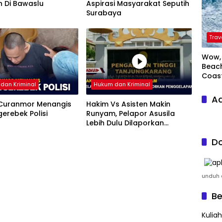
n Di Bawaslu
Aspirasi Masyarakat Seputih
Surabaya
Trav
Wow, 
Beach
Coas
dan Kriminal
Hukum dan Kriminal
Ad
 Curanmor Menangis
Hakim Vs Asisten Makin
gerebek Polisi
Runyam, Pelapor Asusila
Lebih Dulu Dilaporkan
Penggelapan
Do
unduh a
Be
Kulia