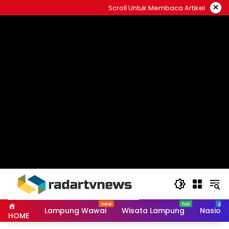
Skip
×
Scroll Untuk Membaca Artikel
to
content
Lampung Wawai
Wisata Lampung
Nasiona
HOME