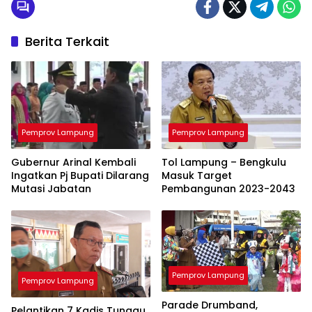
Berita Terkait
Pemprov Lampung
Pemprov Lampung
Gubernur Arinal Kembali
Tol Lampung – Bengkulu
Ingatkan Pj Bupati Dilarang
Masuk Target
Mutasi Jabatan
Pembangunan 2023-2043
Pemprov Lampung
Pemprov Lampung
Parade Drumband,
Pelantikan 7 Kadis Tunggu