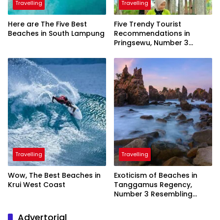
Travelling
Travelling
Here are The Five Best
Five Trendy Tourist
Beaches in South Lampung
Recommendations in
Pringsewu, Number 3
Inaugurated by the
President
Travelling
Travelling
Wow, The Best Beaches in
Exoticism of Beaches in
Krui West Coast
Tanggamus Regency,
Number 3 Resembling
Nature Paintings
Advertorial