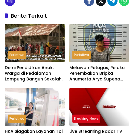
Berita Terkait
Peristiwa
Peristiwa
Demi Pendidikan Anak,
Melawan Petugas, Pelaku
Warga di Pedalaman
Penembakan Bripka
Lampung Bangun Sekolah
Anumerta Arya Supena
dengan Dana Swadaya
‘Pindah Alam’ di Teluk
Hantu
Peristiwa
Breaking News
HKA Siagakan Layanan Tol
Live Streaming Radar TV