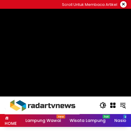
Skip
×
Scroll Untuk Membaca Artikel
to
content
Lampung Wawai
Wisata Lampung
Nasiona
HOME