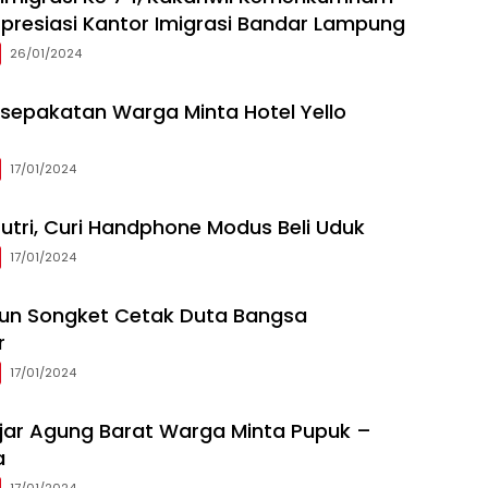
resiasi Kantor Imigrasi Bandar Lampung
26/01/2024
sepakatan Warga Minta Hotel Yello
17/01/2024
utri, Curi Handphone Modus Beli Uduk
17/01/2024
nun Songket Cetak Duta Bangsa
r
17/01/2024
ajar Agung Barat Warga Minta Pupuk –
a