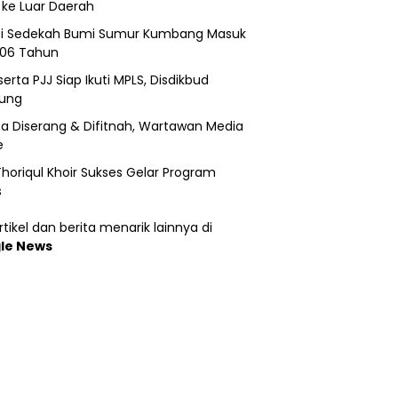
 ke Luar Daerah
si Sedekah Bumi Sumur Kumbang Masuk
206 Tahun
erta PJJ Siap Ikuti MPLS, Disdikbud
ung
a Diserang & Difitnah, Wartawan Media
e
horiqul Khoir Sukses Gelar Program
s
tikel dan berita menarik lainnya di
le News