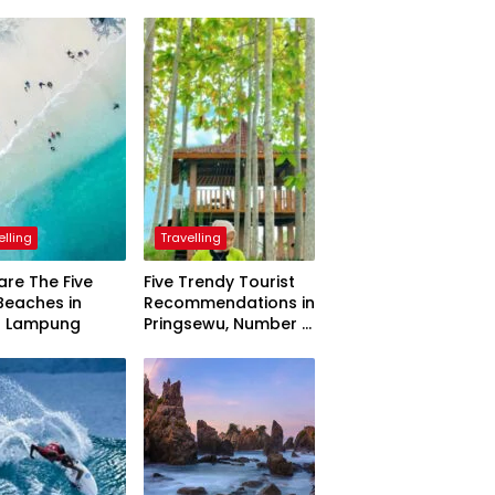
elling
Travelling
are The Five
Five Trendy Tourist
Beaches in
Recommendations in
h Lampung
Pringsewu, Number 3
Inaugurated by the
President