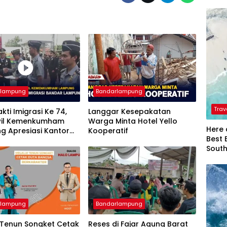
rlampung
Bandarlampung
Trav
akti Imigrasi Ke 74,
Langgar Kesepakatan
il Kemenkumham
Warga Minta Hotel Yello
Here 
g Apresiasi Kantor
Kooperatif
Best 
si Bandar Lampung
Sout
rlampung
Bandarlampung
 Tenun Songket Cetak
Reses di Fajar Agung Barat