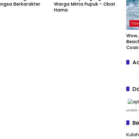
angsa Berkarakter
Warga Minta Pupuk – Obat
Hama
Trav
Wow, 
Beach
Coas
Ad
Do
unduh a
Be
Kulia