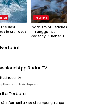
elling
Travelling
The Best
Exoticism of Beaches
es in Krui West
in Tanggamus
t
Regency, Number 3
Resembling Nature
Paintings
vertorial
wnload App Radar TV
plikasi radar tv di playstore
rita Terbaru
h S3 Informatika Bisa di Lampung Tanpa