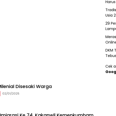
Harus
Tradi
Usia 
29 Pes
Lamp
Meras
Onlin
DKM T
Tebu
Cek ar
Goog
ilenial Disesaki Warga
02/01/2025
i Imigrasi Ke 74, Kakanwil Kemenkumham