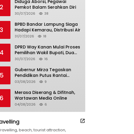
Diduga Aborsi, Pegawai
2
Pemkot Balam Serahkan Diri
30/07/2026
38
BPBD Bandar Lampung Siaga
3
Hadapi Kemarau, Distribusi Air
31/07/2026
18
DPRD Way Kanan Mulai Proses
4
Pemilihan Wakil Bupati, Dua
Nama Resmi Bersaing
30/07/2026
16
Gubernur Mirza Tegaskan
5
Pendidikan Putus Rantai
Kemiskinan
03/08/2026
9
Merasa Diserang & Difitnah,
6
Wartawan Media Online
04/08/2026
6
avelling
Travelling, beach, tourist attraction,