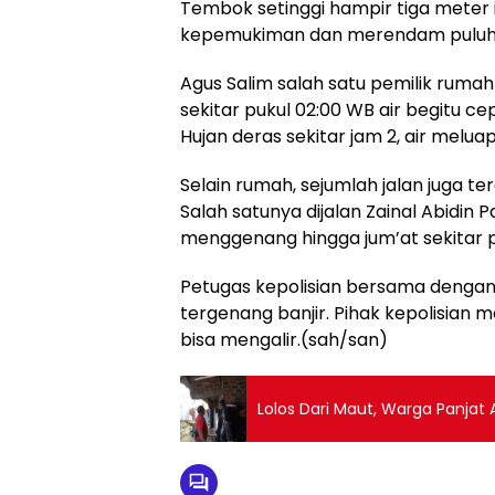
Tembok setinggi hampir tiga meter
kepemukiman dan merendam puluhan 
Agus Salim salah satu pemilik rum
sekitar pukul 02:00 WB air begitu c
Hujan deras sekitar jam 2, air melu
Selain rumah, sejumlah jalan juga t
Salah satunya dijalan Zainal Abidin P
menggenang hingga jum’at sekitar p
Petugas kepolisian bersama dengan 
tergenang banjir. Pihak kepolisian
bisa mengalir.(sah/san)
Lolos Dari Maut, Warga Panjat