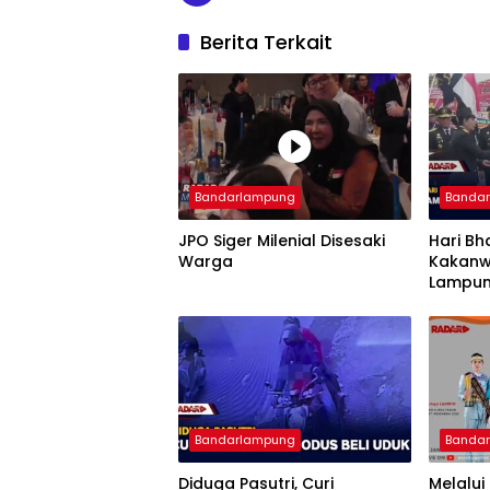
Berita Terkait
Bandarlampung
Banda
JPO Siger Milenial Disesaki
Hari Bh
Warga
Kakanw
Lampun
Imigra
Bandarlampung
Banda
Diduga Pasutri, Curi
Melalui