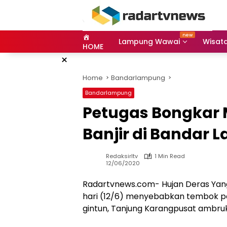
Skip
to
content
Lampung Wawai
Wisat
HOME
×
Home
Bandarlampung
Bandarlampung
Petugas Bongkar 
Banjir di Bandar
Redaksirltv
1 Min Read
12/06/2020
Radartvnews.com- Hujan Deras Yang
hari (12/6) menyebabkan tembok pe
gintun, Tanjung Karangpusat ambruk