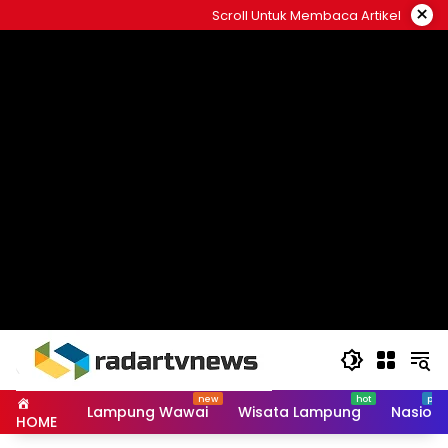
Skip
×
Scroll Untuk Membaca Artikel
to
content
Lampung Wawai
Wisata Lampung
Nasiona
HOME