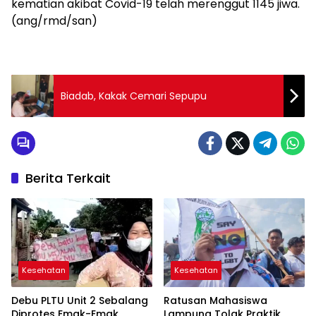
kematian akibat Covid-19 telah merenggut 1145 jiwa.
(ang/rmd/san)
Biadab, Kakak Cemari Sepupu
Berita Terkait
Kesehatan
Kesehatan
Debu PLTU Unit 2 Sebalang
Ratusan Mahasiswa
Diprotes Emak-Emak
Lampung Tolak Praktik