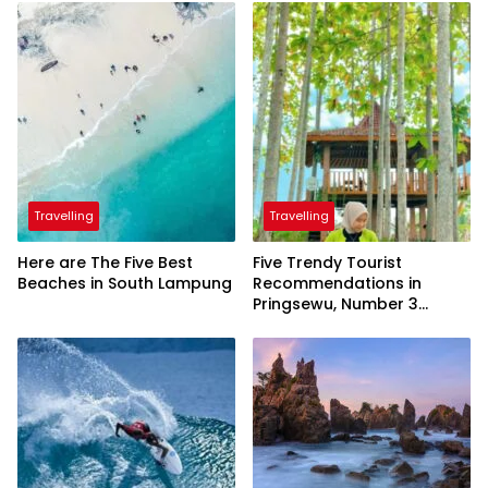
Travelling
Travelling
Here are The Five Best
Five Trendy Tourist
Beaches in South Lampung
Recommendations in
Pringsewu, Number 3
Inaugurated by the
President