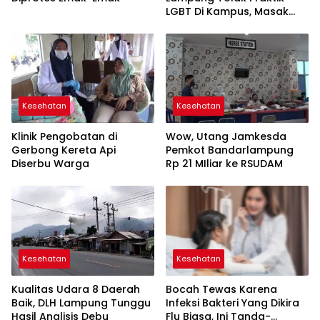
LGBT Di Kampus, Masak
Adam Pasangannya Asep
Kesehatan
Kesehatan
Klinik Pengobatan di
Wow, Utang Jamkesda
Gerbong Kereta Api
Pemkot Bandarlampung
Diserbu Warga
Rp 21 MIliar ke RSUDAM
Kesehatan
Kesehatan
Kualitas Udara 8 Daerah
Bocah Tewas Karena
Baik, DLH Lampung Tunggu
Infeksi Bakteri Yang Dikira
Hasil Analisis Debu
Flu Biasa, Ini Tanda-