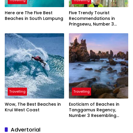
Here are The Five Best
Five Trendy Tourist
Beaches in South Lampung
Recommendations in
Pringsewu, Number 3
Inaugurated by the
President
Travelling
Travelling
Wow, The Best Beaches in
Exoticism of Beaches in
Krui West Coast
Tanggamus Regency,
Number 3 Resembling
Nature Paintings
Advertorial