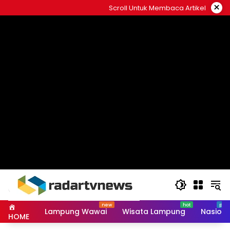
Skip
×
Scroll Untuk Membaca Artikel
to
content
Lampung Wawai
Wisata Lampung
Nasiona
HOME