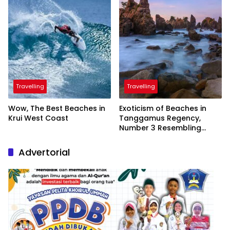
Travelling
Travelling
Wow, The Best Beaches in
Exoticism of Beaches in
Krui West Coast
Tanggamus Regency,
Number 3 Resembling
Nature Paintings
Advertorial