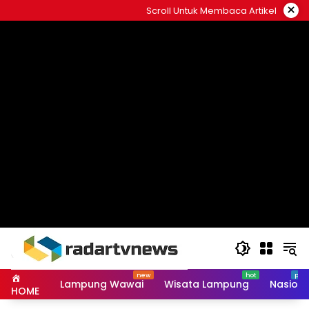
Skip
×
Scroll Untuk Membaca Artikel
to
content
Lampung Wawai
Wisata Lampung
Nasiona
HOME