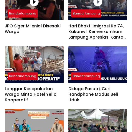
Bandarlampung
Bandarlampung
JPO Siger Milenial Disesaki
Hari Bhakti Imigrasi Ke 74,
Warga
Kakanwil Kemenkumham
Lampung Apresiasi Kantor
Imigrasi Bandar Lampung
Bandarlampung
Bandarlampung
Langgar Kesepakatan
Diduga Pasutri, Curi
Warga Minta Hotel Yello
Handphone Modus Beli
Kooperatif
Uduk