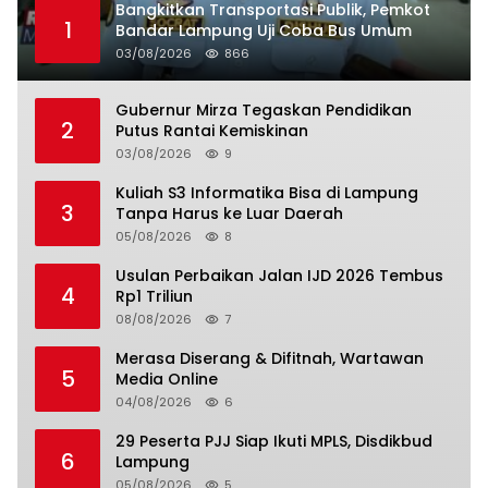
Bangkitkan Transportasi Publik, Pemkot
1
Bandar Lampung Uji Coba Bus Umum
03/08/2026
866
Gubernur Mirza Tegaskan Pendidikan
2
Putus Rantai Kemiskinan
03/08/2026
9
Kuliah S3 Informatika Bisa di Lampung
3
Tanpa Harus ke Luar Daerah
05/08/2026
8
Usulan Perbaikan Jalan IJD 2026 Tembus
4
Rp1 Triliun
08/08/2026
7
Merasa Diserang & Difitnah, Wartawan
5
Media Online
04/08/2026
6
29 Peserta PJJ Siap Ikuti MPLS, Disdikbud
6
Lampung
05/08/2026
5