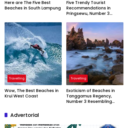
Here are The Five Best
Five Trendy Tourist
Beaches in South Lampung
Recommendations in
Pringsewu, Number 3
Inaugurated by the
President
Travelling
Travelling
Wow, The Best Beaches in
Exoticism of Beaches in
Krui West Coast
Tanggamus Regency,
Number 3 Resembling
Nature Paintings
Advertorial