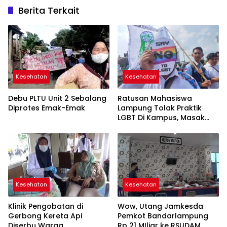
Berita Terkait
Kesehatan
Kesehatan
Debu PLTU Unit 2 Sebalang
Ratusan Mahasiswa
Diprotes Emak-Emak
Lampung Tolak Praktik
LGBT Di Kampus, Masak
Adam Pasangannya Asep
Kesehatan
Kesehatan
Klinik Pengobatan di
Wow, Utang Jamkesda
Gerbong Kereta Api
Pemkot Bandarlampung
Diserbu Warga
Rp 21 MIliar ke RSUDAM