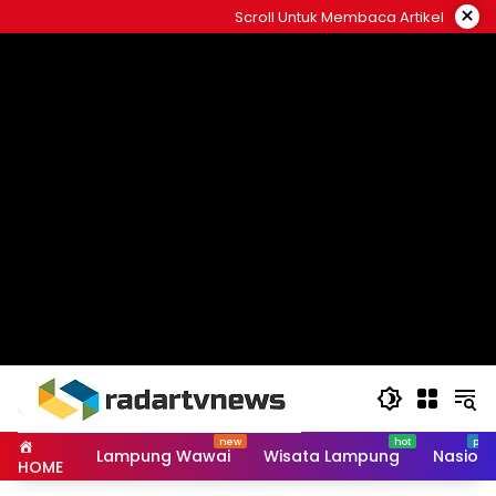
Skip
×
Scroll Untuk Membaca Artikel
to
content
Lampung Wawai
Wisata Lampung
Nasiona
HOME