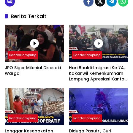
Berita Terkait
Bandarlampung
Bandarlampung
JPO Siger Milenial Disesaki
Hari Bhakti Imigrasi Ke 74,
Warga
Kakanwil Kemenkumham
Lampung Apresiasi Kantor
Imigrasi Bandar Lampung
Bandarlampung
Bandarlampung
Langgar Kesepakatan
Diduga Pasutri, Curi