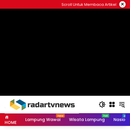
Skip
×
Scroll Untuk Membaca Artikel
to
content
Lampung Wawai
Wisata Lampung
Nasiona
HOME