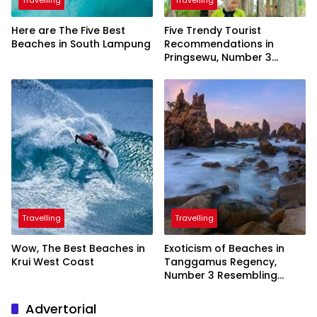
Here are The Five Best
Five Trendy Tourist
Beaches in South Lampung
Recommendations in
Pringsewu, Number 3
Inaugurated by the
President
Travelling
Travelling
Wow, The Best Beaches in
Exoticism of Beaches in
Krui West Coast
Tanggamus Regency,
Number 3 Resembling
Nature Paintings
Advertorial