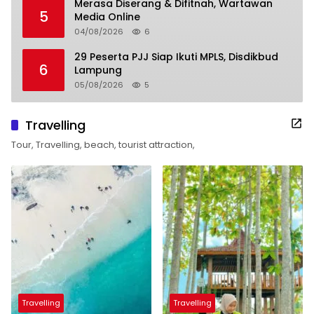
Merasa Diserang & Difitnah, Wartawan
5
Media Online
04/08/2026
6
29 Peserta PJJ Siap Ikuti MPLS, Disdikbud
6
Lampung
05/08/2026
5
Travelling
Tour, Travelling, beach, tourist attraction,
Travelling
Travelling