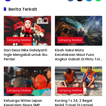
Berita Terkait
Lampung Selatan
Lampung Selatan
Dari Desa Nike Dalwiyanti
Kisah Saksi Mata
Ingin Mengabdi untuk Ibu
Kecelakaan Maut Fuso
Pertiwi
Angkut Gabah Di Pintu Tol
Bakauheni
Lampung Selatan
Lampung Selatan
Keluarga Ikhlas Lepas
Kurang 1 x 24, 2 Begal
Kepergian Siswa SMP
Mobil Travel Di Lamsel