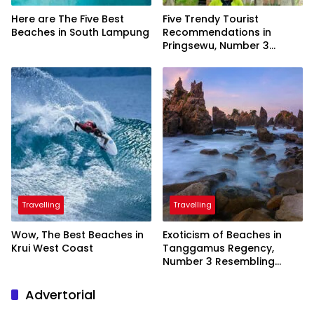
Here are The Five Best
Five Trendy Tourist
Beaches in South Lampung
Recommendations in
Pringsewu, Number 3
Inaugurated by the
President
Travelling
Travelling
Wow, The Best Beaches in
Exoticism of Beaches in
Krui West Coast
Tanggamus Regency,
Number 3 Resembling
Nature Paintings
Advertorial