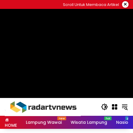
Skip
×
Scroll Untuk Membaca Artikel
to
content
Lampung Wawai
Wisata Lampung
Nasiona
HOME