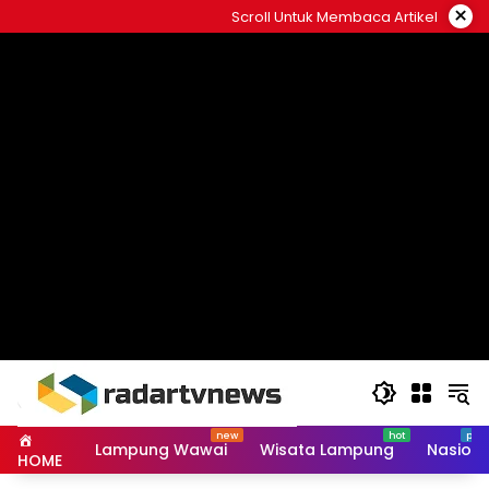
Skip
×
Scroll Untuk Membaca Artikel
to
content
Lampung Wawai
Wisata Lampung
Nasiona
HOME