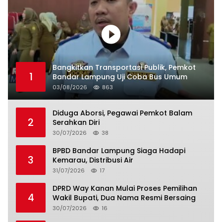
Bangkitkan Transportasi Publik, Pemkot
1
Bandar Lampung Uji Coba Bus Umum
03/08/2026
863
Diduga Aborsi, Pegawai Pemkot Balam
2
Serahkan Diri
30/07/2026
38
BPBD Bandar Lampung Siaga Hadapi
3
Kemarau, Distribusi Air
31/07/2026
17
DPRD Way Kanan Mulai Proses Pemilihan
4
Wakil Bupati, Dua Nama Resmi Bersaing
30/07/2026
16