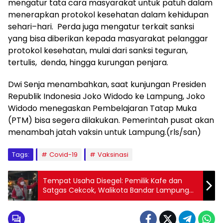
mengatur tata cara masyarakat untuk patuh dalam
menerapkan protokol kesehatan dalam kehidupan
sehari–hari. Perda juga mengatur terkait sanksi
yang bisa diberikan kepada masyarakat pelanggar
protokol kesehatan, mulai dari sanksi teguran,
tertulis, denda, hingga kurungan penjara.
Dwi Senja menambahkan, saat kunjungan Presiden
Republik Indonesia Joko Widodo ke Lampung, Joko
Widodo menegaskan Pembelajaran Tatap Muka
(PTM) bisa segera dilakukan. Pemerintah pusat akan
menambah jatah vaksin untuk Lampung.(rls/san)
Tags:
Covid-19
Vaksinasi
Tempat Usaha Disegel: Pemilik Kafe dan
Satgas Cekcok, Walikota Bandar Lampung
Turun Tangan