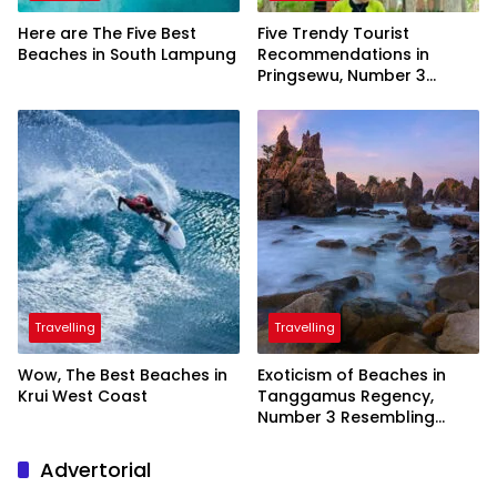
Here are The Five Best
Five Trendy Tourist
Beaches in South Lampung
Recommendations in
Pringsewu, Number 3
Inaugurated by the
President
Travelling
Travelling
Wow, The Best Beaches in
Exoticism of Beaches in
Krui West Coast
Tanggamus Regency,
Number 3 Resembling
Nature Paintings
Advertorial