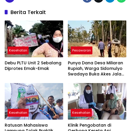
Berita Terkait
Kesehatan
Pesawaran
Debu PLTU Unit 2 Sebalang
Punya Dana Desa Miliaran
Diprotes Emak-Emak
Rupiah, Warga Sidomulyo
Swadaya Buka Akes Jalan
Baru
Kesehatan
Kesehatan
Ratusan Mahasiswa
Klinik Pengobatan di
Lampung Tolak Praktik
Gerbong Kereta Api