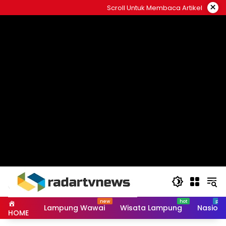
Skip
×
Scroll Untuk Membaca Artikel
to
content
Lampung Wawai
Wisata Lampung
Nasiona
HOME