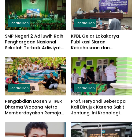
Pendidikan
Pendidikan
SMP Negeri 2 Adiluwih Raih
KPBL Gelar Lokakarya
Penghargaan Nasional
Publikasi Siaran
Sekolah Terbaik Adiwiyata,
Kebahasaan dan
Hadiahnya Luar Biasa
Kesastraan di Radar TV
dan RRI Bandar Lampung
Pendidikan
Pendidikan
Pengabdian Dosen STIPER
Prof. Heryandi Beberapa
Dharma Wacana Metro
Kali Dirujuk Karena Sakit
Memberdayakan Remaja
Jantung, Ini Kronologi
Karang Taruna Desa
Lengkapnya
Astomulyo Melalui
Program PMP