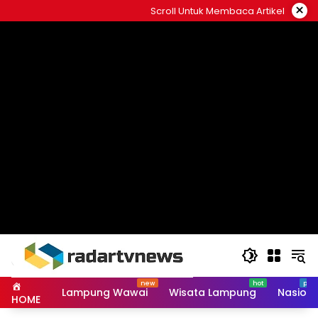
Skip
×
Scroll Untuk Membaca Artikel
to
content
Lampung Wawai
Wisata Lampung
Nasiona
HOME