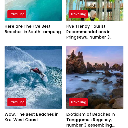
Travelling
Travelling
Here are The Five Best
Five Trendy Tourist
Beaches in South Lampung
Recommendations in
Pringsewu, Number 3
Inaugurated by the
President
Travelling
Travelling
Wow, The Best Beaches in
Exoticism of Beaches in
Krui West Coast
Tanggamus Regency,
Number 3 Resembling