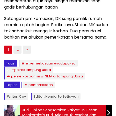
melancarkan bujuk rayu hingga memaksa sang
gadis berhubungan badan.
Setengah jam kemudian, DK sang pemilik rumah
meminta jatah bagian. Berikutnya, SL dan MK sudah
tak sabar ikut menggilir korban. Dua pemuda ini
bahkan melakukan pemerkosaan bersama-sama.
1
2
»
Tags:
#pemerkosaan #rudapaksa
#polres lampung utara
pemerkosaan siswi SMA di Lampung Utara
Topics:
pemerkosaan
Writer: Coy
Editor: Hendarto Setiawan
Judi Online Sengsarakan Rakyat, Ini Pesan
Menkominfo Budi Arie Untuk Pesohor dan