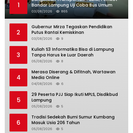
1
Bandar Lampung Uji Coba Bus Umum
03/08/2026
865
Gubernur Mirza Tegaskan Pendidikan
2
Putus Rantai Kemiskinan
03/08/2026
9
Kuliah S3 Informatika Bisa di Lampung
3
Tanpa Harus ke Luar Daerah
05/08/2026
8
Merasa Diserang & Difitnah, Wartawan
4
Media Online
04/08/2026
6
29 Peserta PJJ Siap Ikuti MPLS, Disdikbud
5
Lampung
05/08/2026
5
Tradisi Sedekah Bumi Sumur Kumbang
6
Masuk Usia 206 Tahun
05/08/2026
5