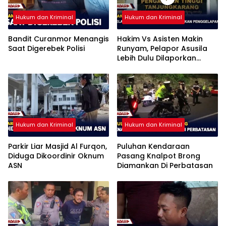
Hukum dan Kriminal
Hukum dan Kriminal
Bandit Curanmor Menangis
Hakim Vs Asisten Makin
Saat Digerebek Polisi
Runyam, Pelapor Asusila
Lebih Dulu Dilaporkan
Penggelapan
Hukum dan Kriminal
Hukum dan Kriminal
Parkir Liar Masjid Al Furqon,
Puluhan Kendaraan
Diduga Dikoordinir Oknum
Pasang Knalpot Brong
ASN
Diamankan Di Perbatasan