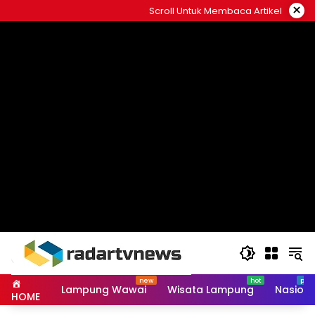
Skip
×
Scroll Untuk Membaca Artikel
to
content
Lampung Wawai
Wisata Lampung
Nasiona
HOME