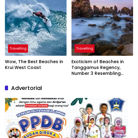
Travelling
Travelling
Wow, The Best Beaches in
Exoticism of Beaches in
Krui West Coast
Tanggamus Regency,
Number 3 Resembling
Nature Paintings
Advertorial