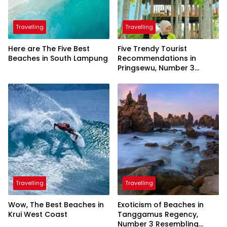
Travelling
Travelling
Here are The Five Best
Five Trendy Tourist
Beaches in South Lampung
Recommendations in
Pringsewu, Number 3
Inaugurated by the
President
Travelling
Travelling
Wow, The Best Beaches in
Exoticism of Beaches in
Krui West Coast
Tanggamus Regency,
Number 3 Resembling