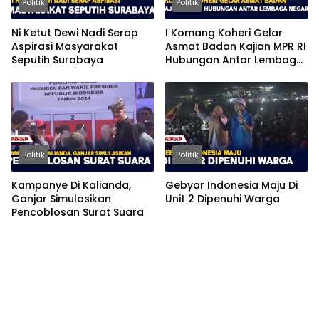
Politik
Politik
Ni Ketut Dewi Nadi Serap
I Komang Koheri Gelar
Aspirasi Masyarakat
Asmat Badan Kajian MPR RI
Seputih Surabaya
Hubungan Antar Lembaga
Negara
Politik
Politik
Kampanye Di Kalianda,
Gebyar Indonesia Maju Di
Ganjar Simulasikan
Unit 2 Dipenuhi Warga
Pencoblosan Surat Suara