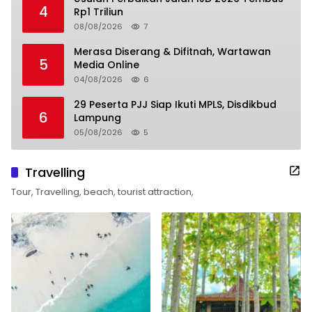
4
Rp1 Triliun
08/08/2026
7
Merasa Diserang & Difitnah, Wartawan
5
Media Online
04/08/2026
6
29 Peserta PJJ Siap Ikuti MPLS, Disdikbud
6
Lampung
05/08/2026
5
Travelling
Tour, Travelling, beach, tourist attraction,