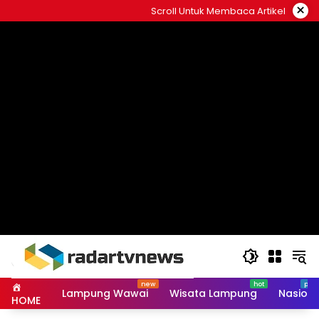
Skip
×
Scroll Untuk Membaca Artikel
to
content
Lampung Wawai
Wisata Lampung
Nasiona
HOME