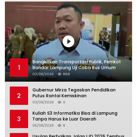
Bangkitkan Transportasi Publik, Pemkot
1
Bandar Lampung Uji Coba Bus Umum
03/08/2026
866
Gubernur Mirza Tegaskan Pendidikan
2
Putus Rantai Kemiskinan
03/08/2026
9
Kuliah S3 Informatika Bisa di Lampung
3
Tanpa Harus ke Luar Daerah
05/08/2026
8
Usulan Perbaikan Jalan IJD 2026 Tembus