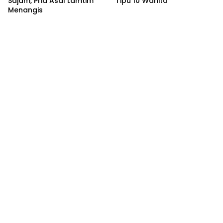
Sajam, Pria Asal Lamtim
Tipu 10 Wanita
Menangis