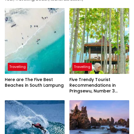
Travelling
Travelling
Here are The Five Best
Five Trendy Tourist
Beaches in South Lampung
Recommendations in
Pringsewu, Number 3
Inaugurated by the
President