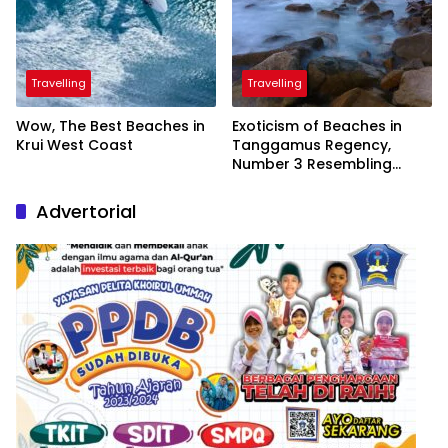
Travelling
Travelling
Wow, The Best Beaches in
Exoticism of Beaches in
Krui West Coast
Tanggamus Regency,
Number 3 Resembling
Nature Paintings
Advertorial