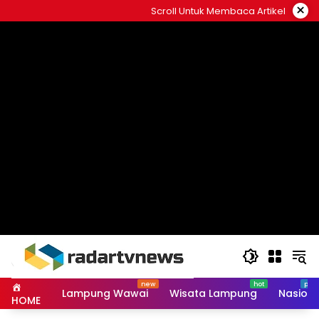
Skip
×
Scroll Untuk Membaca Artikel
to
content
Lampung Wawai
Wisata Lampung
Nasiona
HOME