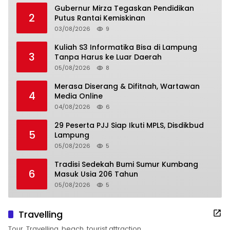
Gubernur Mirza Tegaskan Pendidikan
2
Putus Rantai Kemiskinan
03/08/2026
9
Kuliah S3 Informatika Bisa di Lampung
3
Tanpa Harus ke Luar Daerah
05/08/2026
8
Merasa Diserang & Difitnah, Wartawan
4
Media Online
04/08/2026
6
29 Peserta PJJ Siap Ikuti MPLS, Disdikbud
5
Lampung
05/08/2026
5
Tradisi Sedekah Bumi Sumur Kumbang
6
Masuk Usia 206 Tahun
05/08/2026
5
Travelling
Tour, Travelling, beach, tourist attraction,