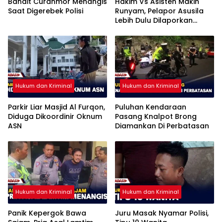
Bandit Curanmor Menangis
Hakim Vs Asisten Makin
Saat Digerebek Polisi
Runyam, Pelapor Asusila
Lebih Dulu Dilaporkan
Penggelapan
Hukum dan Kriminal
Hukum dan Kriminal
Parkir Liar Masjid Al Furqon,
Puluhan Kendaraan
Diduga Dikoordinir Oknum
Pasang Knalpot Brong
ASN
Diamankan Di Perbatasan
Hukum dan Kriminal
Hukum dan Kriminal
Panik Kepergok Bawa
Juru Masak Nyamar Polisi,