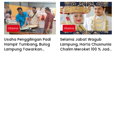
Di Pesisir Lampung!
Utama
Utama
Usaha Penggilingan Padi
Selama Jabat Wagub
Hampir Tumbang, Bulog
Lampung, Harta Chusnunia
Lampung Tawarkan
Chalim Meroket 100 % Jadi
Progam Kolaborice
Rp19,7 M