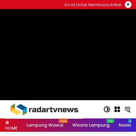
Skip
×
Scroll Untuk Membaca Artikel
to
content
Lampung Wawai
Wisata Lampung
Nasiona
HOME