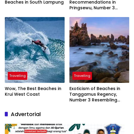
Beaches in South Lampung
Recommendations in
Pringsewu, Number 3
Inaugurated by the
President
Travelling
Travelling
Wow, The Best Beaches in
Exoticism of Beaches in
Krui West Coast
Tanggamus Regency,
Number 3 Resembling
Nature Paintings
Advertorial