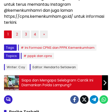
untuk terus memantau Instagram
@kemenkumhamri dan juga laman
https://cpns.kemenkumham.go.id/ untuk informasi
terkini.
1
2
3
4
»
Tags:
Ini Formasi CPNS dan PPPK Kemenkumham
Topics:
pppk dan cpns
Writer: Coy
Editor: Hendarto Setiawan
Siapa dan Mengapa Selebgram Cantik Ini
Diamankan Polda Lampung?
Berita Terkait