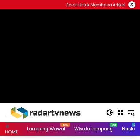
Skip
×
Scroll Untuk Membaca Artikel
to
content
Lampung Wawai
Wisata Lampung
Nasiona
HOME