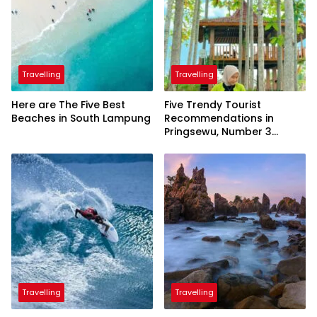
Travelling
Travelling
Here are The Five Best
Five Trendy Tourist
Beaches in South Lampung
Recommendations in
Pringsewu, Number 3
Inaugurated by the
President
Travelling
Travelling