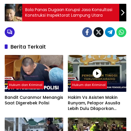
Bola Panas Dugaan Korupsi Jasa Konsultasi
Konstruksi Inspektorat Lampung Utara
Berita Terkait
Hukum dan Kriminal
Hukum dan Kriminal
Bandit Curanmor Menangis
Hakim Vs Asisten Makin
Saat Digerebek Polisi
Runyam, Pelapor Asusila
Lebih Dulu Dilaporkan
Penggelapan