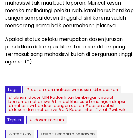
mahasiswi tak mau buat laporan. Muncul kesan
mereka melindungi pelaku. Nah, kami harus bersikap.
Jangan sampai dosen tinggal di sini karena sudah
mencoreng nama baik perumahan,” jelasnya.
Apalagi status pelaku merupakan dosen jurusan
pendidikan di kampus Islam terbesar di Lampung.
Termasuk sang mahasiswi kuliah di perguruan tinggi
agama. (*)
Tags:
dosen dan mahasiswi mesum dibebaskan
oknum dosen UIN Raden Intan bimbingan spesial
bersama mahasiswi #bimbel khusus #bimbingan skripsi
#mahasiswi berduan dengan dosen #dosen cabul
#dosen dan mahasiswi #UIN Raden Intan #viral #wik wik
Topics:
dosen mesum
Writer: Coy
Editor: Hendarto Setiawan