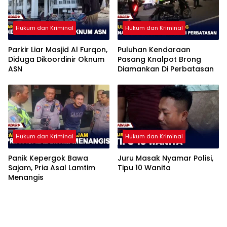
Hukum dan Kriminal
Hukum dan Kriminal
Parkir Liar Masjid Al Furqon,
Puluhan Kendaraan
Diduga Dikoordinir Oknum
Pasang Knalpot Brong
ASN
Diamankan Di Perbatasan
Hukum dan Kriminal
Hukum dan Kriminal
Panik Kepergok Bawa
Juru Masak Nyamar Polisi,
Sajam, Pria Asal Lamtim
Tipu 10 Wanita
Menangis