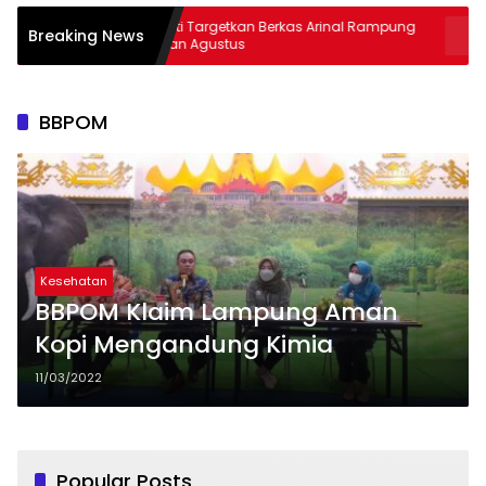
Kejati Targetkan Berkas Arinal Rampung
AKBP Ram
Breaking News
Bulan Agustus
& Curas
BBPOM
Kesehatan
BBPOM Klaim Lampung Aman
Kopi Mengandung Kimia
11/03/2022
Popular Posts