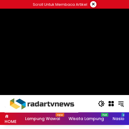
Skip
×
Scroll Untuk Membaca Artikel
to
content
Lampung Wawai
Wisata Lampung
Nasiona
HOME