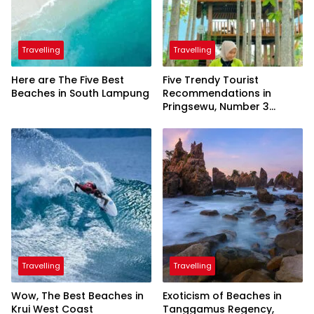
Travelling
Travelling
Here are The Five Best
Five Trendy Tourist
Beaches in South Lampung
Recommendations in
Pringsewu, Number 3
Inaugurated by the
President
Travelling
Travelling
Wow, The Best Beaches in
Exoticism of Beaches in
Krui West Coast
Tanggamus Regency,