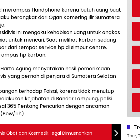
kad merampas Handphone karena butuh uang buat
aku berangkat dari Ogan Komering Ilir Sumatera
ja.
esidivis ini mengaku kehabisan uang untuk ongkos
niat untuk mencuri. Saat melihat korban sedang
 dari tempat service hp di simpur centre.
erampas hp korban.
 Harto Agung menyatakan hasil pemeriksaan
vis yang pernah di penjara di Sumatera Selatan
bangan terhadap Faisal, karena tidak menutup
elakukan kejahatan di Bandar Lampung, polisi
asal 365 Tentang Pencurian dengan ancaman
(Bow/Lih)
Tr
is Obat dan Kosmetik Ilegal Dimusnahkan
Tour, 