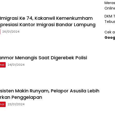
Meras
Onlin
DKM T
i Imigrasi Ke 74, Kakanwil Kemenkumham
Tebu
resiasi Kantor Imigrasi Bandar Lampung
26/01/2024
Cek ar
Goog
anmor Menangis Saat Digerebek Polisi
nal
24/01/2024
sisten Makin Runyam, Pelapor Asusila Lebih
orkan Penggelapan
nal
23/01/2024