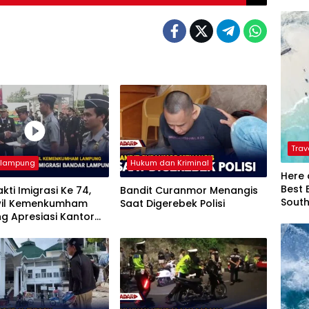
Trav
rlampung
Hukum dan Kriminal
Here 
Best 
akti Imigrasi Ke 74,
Bandit Curanmor Menangis
Sout
il Kemenkumham
Saat Digerebek Polisi
g Apresiasi Kantor
si Bandar Lampung