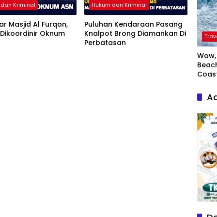
dan Kriminal
Hukum dan Kriminal
iar Masjid Al Furqon,
Puluhan Kendaraan Pasang
Dikoordinir Oknum
Knalpot Brong Diamankan Di
Trav
Perbatasan
Wow, 
Beach
Coas
Ad