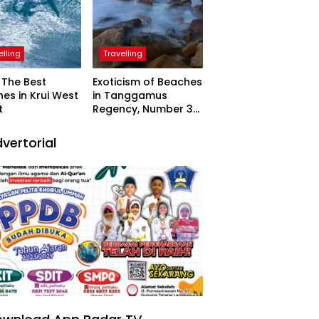
elling
Travelling
The Best
Exoticism of Beaches
es in Krui West
in Tanggamus
t
Regency, Number 3
Resembling Nature
Paintings
vertorial