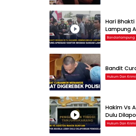
Hari Bhakt
Lampung Ap
Bandarlampung
Bandit Cur
Hukum Dan Krimi
Hakim Vs A
Dulu Dilap
Hukum Dan Krimi