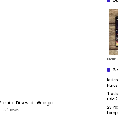
Do
unduh a
Be
Kulia
Harus
Tradi
Usia 
ilenial Disesaki Warga
29 Pes
02/01/2025
Lamp