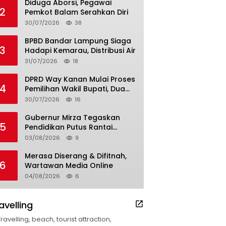
Diduga Aborsi, Pegawai
2
Pemkot Balam Serahkan Diri
30/07/2026
38
BPBD Bandar Lampung Siaga
3
Hadapi Kemarau, Distribusi Air
31/07/2026
18
DPRD Way Kanan Mulai Proses
4
Pemilihan Wakil Bupati, Dua
Nama Resmi Bersaing
30/07/2026
16
Gubernur Mirza Tegaskan
5
Pendidikan Putus Rantai
Kemiskinan
03/08/2026
9
Merasa Diserang & Difitnah,
6
Wartawan Media Online
04/08/2026
6
avelling
Travelling, beach, tourist attraction,