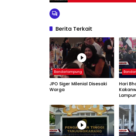
Berita Terkait
Bandarlampung
Banda
JPO Siger Milenial Disesaki
Hari Bh
Warga
Kakanw
Lampun
Imigra