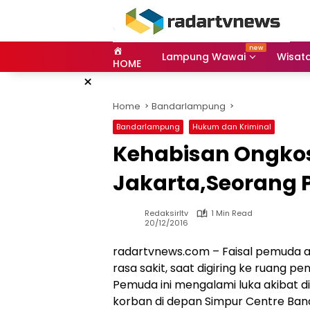
Skip
to
content
Lampung Wawai
Wisat
HOME
×
Home
Bandarlampung
Bandarlampung
Hukum dan Kriminal
Kehabisan Ongkos
Jakarta,Seorang 
Redaksirltv
1 Min Read
20/12/2016
radartvnews.com – Faisal pemuda as
rasa sakit, saat digiring ke ruang 
Pemuda ini mengalami luka akibat 
korban di depan Simpur Centre Ba