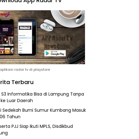
wnload App Radar TV
plikasi radar tv di playstore
rita Terbaru
h S3 Informatika Bisa di Lampung Tanpa
 ke Luar Daerah
si Sedekah Bumi Sumur Kumbang Masuk
206 Tahun
erta PJJ Siap Ikuti MPLS, Disdikbud
ung