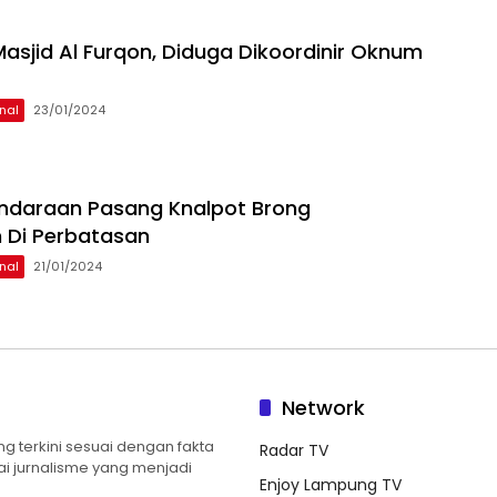
 Masjid Al Furqon, Diduga Dikoordinir Oknum
nal
23/01/2024
ndaraan Pasang Knalpot Brong
 Di Perbatasan
nal
21/01/2024
Network
 terkini sesuai dengan fakta
Radar TV
ilai jurnalisme yang menjadi
Enjoy Lampung TV