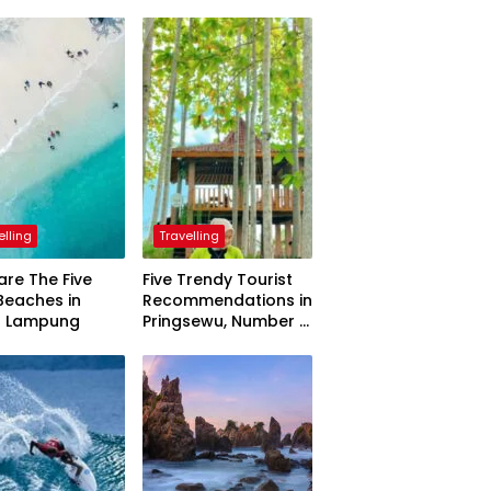
elling
Travelling
are The Five
Five Trendy Tourist
Beaches in
Recommendations in
h Lampung
Pringsewu, Number 3
Inaugurated by the
President