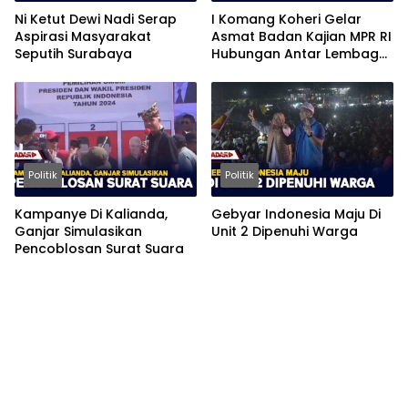
Ni Ketut Dewi Nadi Serap
I Komang Koheri Gelar
Aspirasi Masyarakat
Asmat Badan Kajian MPR RI
Seputih Surabaya
Hubungan Antar Lembaga
Negara
Politik
Politik
Kampanye Di Kalianda,
Gebyar Indonesia Maju Di
Ganjar Simulasikan
Unit 2 Dipenuhi Warga
Pencoblosan Surat Suara