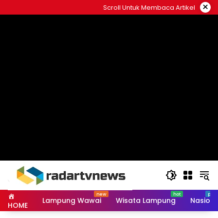
Skip
×
Scroll Untuk Membaca Artikel
to
content
Lampung Wawai
Wisata Lampung
Nasiona
HOME