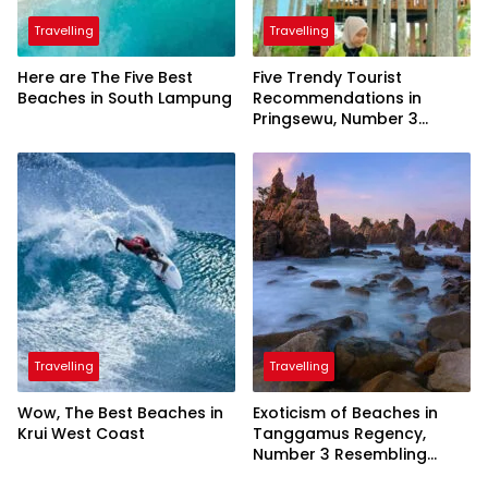
Travelling
Travelling
Here are The Five Best
Five Trendy Tourist
Beaches in South Lampung
Recommendations in
Pringsewu, Number 3
Inaugurated by the
President
Travelling
Travelling
Wow, The Best Beaches in
Exoticism of Beaches in
Krui West Coast
Tanggamus Regency,
Number 3 Resembling
Nature Paintings