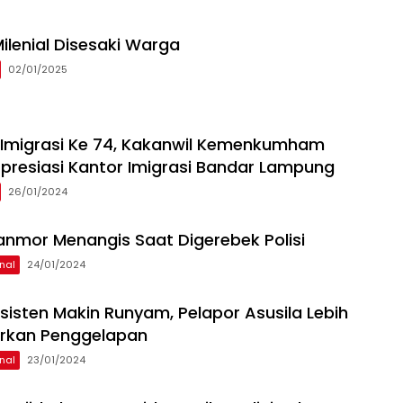
ilenial Disesaki Warga
02/01/2025
i Imigrasi Ke 74, Kakanwil Kemenkumham
resiasi Kantor Imigrasi Bandar Lampung
26/01/2024
anmor Menangis Saat Digerebek Polisi
nal
24/01/2024
sisten Makin Runyam, Pelapor Asusila Lebih
orkan Penggelapan
nal
23/01/2024