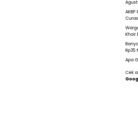
Agust
AKBP 
Curas
Warga
Khoir 
Banya
Rp35 
Apa G
Cek ar
Goog