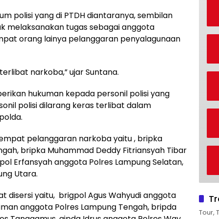
 polisi yang di PTDH diantaranya, sembilan
dak melaksanakan tugas sebagai anggota
 empat orang lainya pelanggaran penyalagunaan
erlibat narkoba,” ujar Suntana.
rikan hukuman kepada personil polisi yang
sonil polisi dilarang keras terlibat dalam
polda.
i empat pelanggaran narkoba yaitu , bripka
ngah, bripka Muhammad Deddy Fitriansyah Tibar
pol Erfansyah anggota Polres Lampung Selatan,
ung Utara.
t disersi yaitu, brigpol Agus Wahyudi anggota
Tr
diman anggota Polres Lampung Tengah, bripda
Tour, 
es Tanggamus, aipda Idrus anggota Polres Way