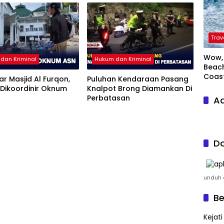
Trav
Wow, 
dan Kriminal
Hukum dan Kriminal
Beach
Coas
iar Masjid Al Furqon,
Puluhan Kendaraan Pasang
Dikoordinir Oknum
Knalpot Brong Diamankan Di
Perbatasan
Ad
Do
unduh a
Be
Kejat