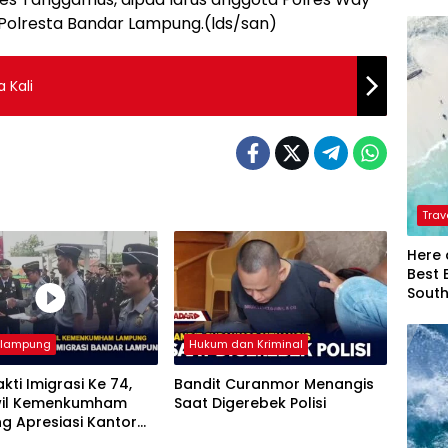
 Polresta Bandar Lampung.(lds/san)
 Kali
Trav
Here 
Best 
Sout
rlampung
Hukum dan Kriminal
akti Imigrasi Ke 74,
Bandit Curanmor Menangis
il Kemenkumham
Saat Digerebek Polisi
g Apresiasi Kantor
si Bandar Lampung