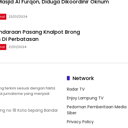
 Masjid Al Furqon, Diduga Dikoordinir Oknum
nal
23/01/2024
ndaraan Pasang Knalpot Brong
 Di Perbatasan
nal
21/01/2024
Network
 terkini sesuai dengan fakta
Radar TV
ilai jurnalisme yang menjadi
Enjoy Lampung TV
Pedoman Pemberitaan Media
ung no 18 Kota Sepang Bandar
Siber
Privacy Policy