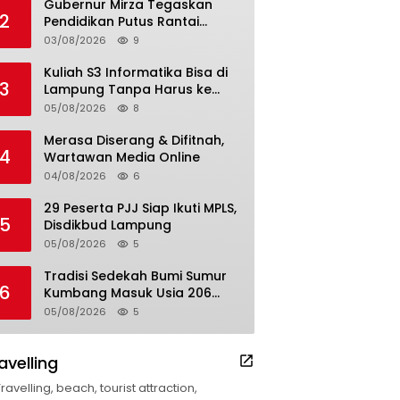
Gubernur Mirza Tegaskan
2
Pendidikan Putus Rantai
Kemiskinan
03/08/2026
9
Kuliah S3 Informatika Bisa di
3
Lampung Tanpa Harus ke
Luar Daerah
05/08/2026
8
Merasa Diserang & Difitnah,
4
Wartawan Media Online
04/08/2026
6
29 Peserta PJJ Siap Ikuti MPLS,
5
Disdikbud Lampung
05/08/2026
5
Tradisi Sedekah Bumi Sumur
6
Kumbang Masuk Usia 206
Tahun
05/08/2026
5
avelling
Travelling, beach, tourist attraction,