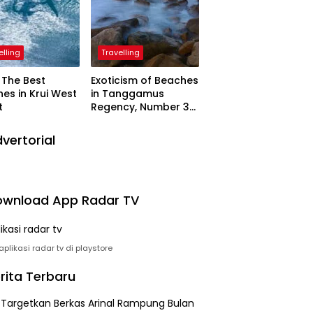
elling
Travelling
The Best
Exoticism of Beaches
es in Krui West
in Tanggamus
t
Regency, Number 3
Resembling Nature
Paintings
vertorial
wnload App Radar TV
plikasi radar tv di playstore
rita Terbaru
i Targetkan Berkas Arinal Rampung Bulan