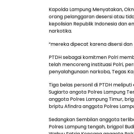
Kapolda Lampung Menyatakan, Oknum
orang pelanggaran desersi atau ti
kepolisian Republik Indonesia dan
narkotika.
“mereka dipecat karena disersi dan t
PTDH sebagai komitmen Polri membe
telah mencoreng instituasi Polri, per
penyalahgunaan narkoba, Tegas Ka
Tiga belas personil di PTDH meliput
Sugiarto angota Polres Lampung Te
anggota Polres Lampung Timur, brig
briptu Afindra anggota Polres Lamp
Sedangkan Sembilan anggota terliba
Polres Lampung tengah, brigpol Bu
Wahyu Satria Kencana anggota Polr