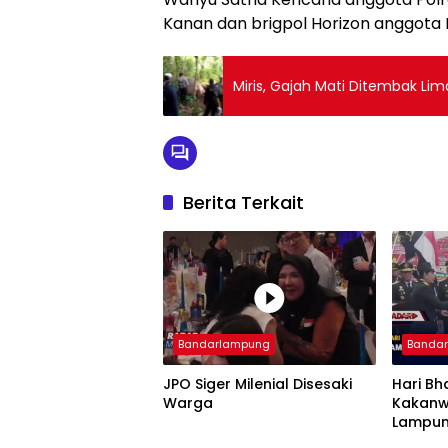
Kanan dan brigpol Horizon anggota
Miris, Gajah Mati Ditembak Lima
Berita Terkait
Bandarlampung
Banda
JPO Siger Milenial Disesaki
Hari Bh
Warga
Kakanw
Lampun
Imigra