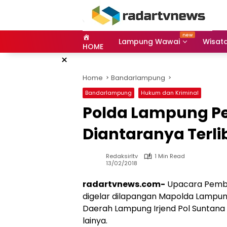
Skip
to
content
Lampung Wawai
Wisat
HOME
×
Home
Bandarlampung
Bandarlampung
Hukum dan Kriminal
Polda Lampung Pe
Diantaranya Terl
Redaksirltv
1 Min Read
13/02/2018
radartvnews.com-
Upacara Pembe
digelar dilapangan Mapolda Lampung
Daerah Lampung Irjend Pol Suntana d
lainya.