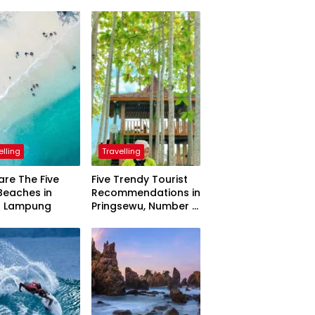
elling
Travelling
are The Five
Five Trendy Tourist
Beaches in
Recommendations in
h Lampung
Pringsewu, Number 3
Inaugurated by the
President