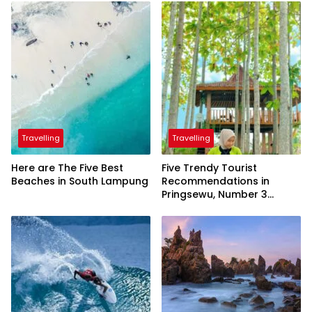
Travelling
Travelling
Here are The Five Best
Five Trendy Tourist
Beaches in South Lampung
Recommendations in
Pringsewu, Number 3
Inaugurated by the
President