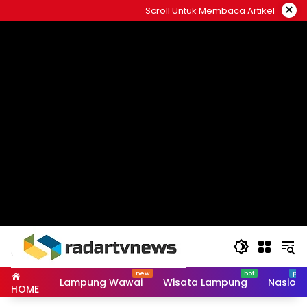
Skip
×
Scroll Untuk Membaca Artikel
to
content
Lampung Wawai
Wisata Lampung
Nasiona
HOME