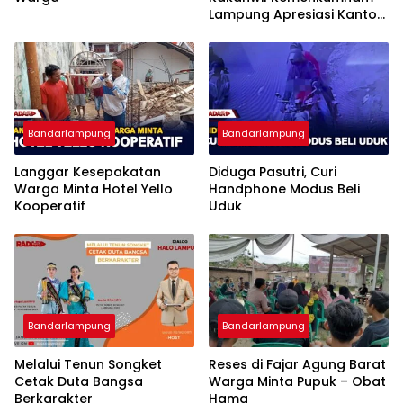
Lampung Apresiasi Kantor
Imigrasi Bandar Lampung
Bandarlampung
Bandarlampung
Langgar Kesepakatan
Diduga Pasutri, Curi
Warga Minta Hotel Yello
Handphone Modus Beli
Kooperatif
Uduk
Bandarlampung
Bandarlampung
Melalui Tenun Songket
Reses di Fajar Agung Barat
Cetak Duta Bangsa
Warga Minta Pupuk – Obat
Berkarakter
Hama