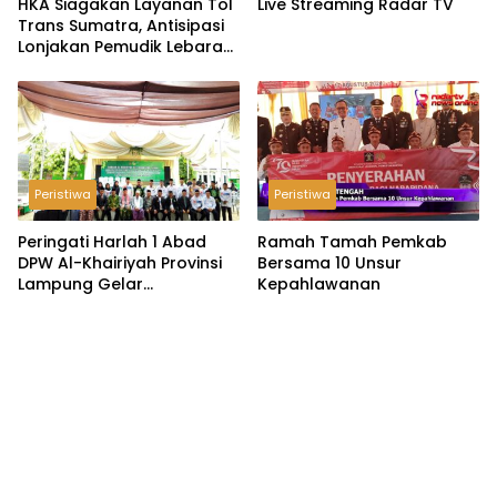
HKA Siagakan Layanan Tol
Live Streaming Radar TV
Trans Sumatra, Antisipasi
Lonjakan Pemudik Lebaran
2026
Peristiwa
Peristiwa
Peringati Harlah 1 Abad
Ramah Tamah Pemkab
DPW Al-Khairiyah Provinsi
Bersama 10 Unsur
Lampung Gelar
Kepahlawanan
Serangkaian Acara