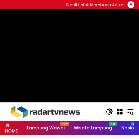
Skip
×
Scroll Untuk Membaca Artikel
to
content
Lampung Wawai
Wisata Lampung
Nasiona
HOME