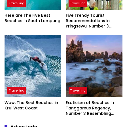
Travelling
Travelling
Here are The Five Best
Five Trendy Tourist
Beaches in South Lampung
Recommendations in
Pringsewu, Number 3
Inaugurated by the
President
Travelling
Travelling
Wow, The Best Beaches in
Exoticism of Beaches in
Krui West Coast
Tanggamus Regency,
Number 3 Resembling
Nature Paintings
Advertorial