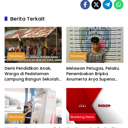
Berita Terkait
Peristiwa
Peristiwa
Demi Pendidikan Anak,
Melawan Petugas, Pelaku
Warga di Pedalaman
Penembakan Bripka
Lampung Bangun Sekolah
Anumerta Arya Supena
dengan Dana Swadaya
‘Pindah Alam’ di Teluk
Hantu
Peristiwa
Breaking News