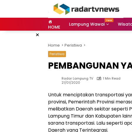
Skip
to
content
Lampung Wawai
Wisat
HOME
×
Home
Peristiwa
Peristiwa
PEMBANGUNAN YA
Radar Lampung TV
1 Min Read
21/01/2020
Untuk menciptakan transportasi ya
provinsi, Pemerintah Provinsi mer
melibatkan Daerah sekitar seperti
Lampung Timur dan Kabupaten lain
sarana transportasi. Lalu seperti a
Daerah yang Terintegrasi.