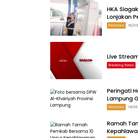
HKA Siagak
Lonjakan P
Peristiwa
16/0
Live Strea
Breaking News
Peringati H
Lampung G
Peristiwa
14/0
Ramah Tam
Kepahlawa