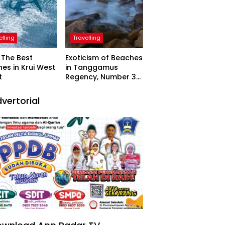
elling
Travelling
The Best
Exoticism of Beaches
es in Krui West
in Tanggamus
t
Regency, Number 3
Resembling Nature
Paintings
vertorial