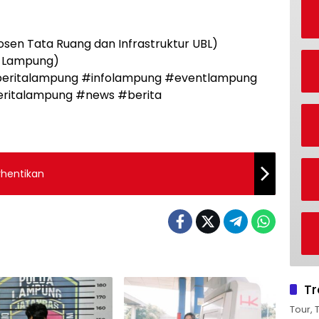
(Dosen Tata Ruang dan Infrastruktur UBL)
D Lampung)
#beritalampung #infolampung #eventlampung
eritalampung #news #berita
rhentikan
Tr
Tour, 