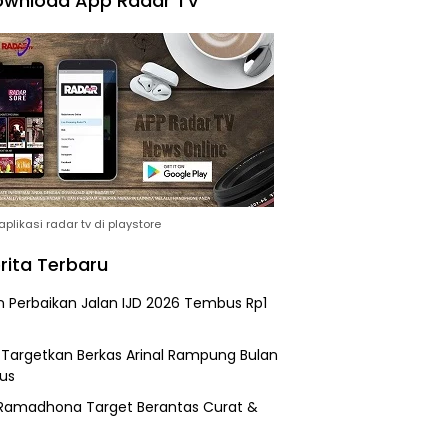
wnload App Radar TV
plikasi radar tv di playstore
rita Terbaru
n Perbaikan Jalan IJD 2026 Tembus Rp1
i Targetkan Berkas Arinal Rampung Bulan
us
Ramadhona Target Berantas Curat &