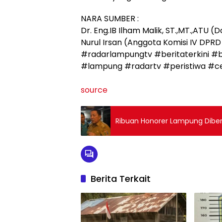
NARA SUMBER :
Dr. Eng.IB Ilham Malik, ST.,MT.,ATU 
Nurul Irsan (Anggota Komisi IV DPR
#radarlampungtv #beritaterkini 
#lampung #radartv #peristiwa #c
source
Ribuan Honorer Lampung Dibe
Berita Terkait