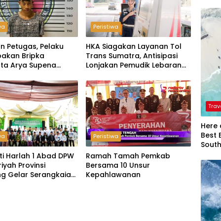
wa
Peristiwa
n Petugas, Pelaku
HKA Siagakan Layanan Tol
akan Bripka
Trans Sumatra, Antisipasi
ta Arya Supena
Lonjakan Pemudik Lebaran
 Alam’ di Teluk Hantu
2026
Trav
Here 
Best 
wa
Peristiwa
Sout
ti Harlah 1 Abad DPW
Ramah Tamah Pemkab
riyah Provinsi
Bersama 10 Unsur
g Gelar Serangkaian
Kepahlawanan