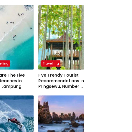
elling
Travelling
are The Five
Five Trendy Tourist
Beaches in
Recommendations in
h Lampung
Pringsewu, Number 3
Inaugurated by the
President