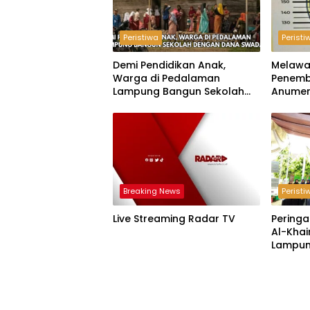
Peristiwa
Peristi
Demi Pendidikan Anak,
Melawa
Warga di Pedalaman
Penemb
Lampung Bangun Sekolah
Anumer
dengan Dana Swadaya
‘Pindah
Breaking News
Peristi
Live Streaming Radar TV
Peringa
Al-Khai
Lampun
Acara