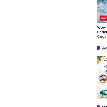
Trav
Wow, 
Beach
Coas
Ad