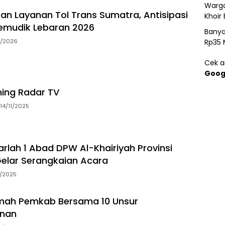
Warga
an Layanan Tol Trans Sumatra, Antisipasi
Khoir 
emudik Lebaran 2026
Banya
Rp35 
3/2026
Cek ar
Goog
ming Radar TV
14/11/2025
arlah 1 Abad DPW Al-Khairiyah Provinsi
elar Serangkaian Acara
5/2025
ah Pemkab Bersama 10 Unsur
nan