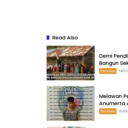
Read Also
Demi Pend
Bangun Se
Peristiwa
14/0
Melawan Pe
Anumerta A
Peristiwa
15/0