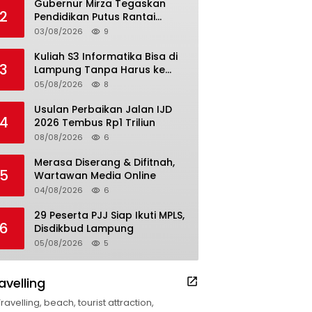
Gubernur Mirza Tegaskan
2
Pendidikan Putus Rantai
Kemiskinan
03/08/2026
9
Kuliah S3 Informatika Bisa di
3
Lampung Tanpa Harus ke
Luar Daerah
05/08/2026
8
Usulan Perbaikan Jalan IJD
4
2026 Tembus Rp1 Triliun
08/08/2026
6
Merasa Diserang & Difitnah,
5
Wartawan Media Online
04/08/2026
6
29 Peserta PJJ Siap Ikuti MPLS,
6
Disdikbud Lampung
05/08/2026
5
avelling
Travelling, beach, tourist attraction,