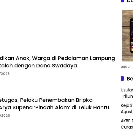
Do
idikan Anak, Warga di Pedalaman Lampung
kolah dengan Dana Swadaya
unduh a
7/2026
Be
Usula
Triliun
tugas, Pelaku Penembakan Bripka
Kejat
rya Supena ‘Pindah Alam’ di Teluk Hantu
Agust
5/2026
AKBP 
Curas