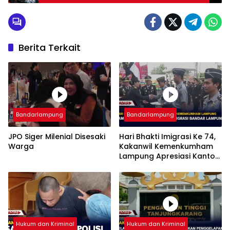
Berita Terkait
Bandarlampung
Bandarlampung
JPO Siger Milenial Disesaki
Hari Bhakti Imigrasi Ke 74,
Warga
Kakanwil Kemenkumham
Lampung Apresiasi Kantor
Imigrasi Bandar Lampung
Hukum dan Kriminal
Hukum dan Kriminal