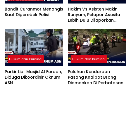
Bandit Curanmor Menangis
Hakim Vs Asisten Makin
Saat Digerebek Polisi
Runyam, Pelapor Asusila
Lebih Dulu Dilaporkan
Penggelapan
Hukum dan Kriminal
Hukum dan Kriminal
Parkir Liar Masjid Al Furqon,
Puluhan Kendaraan
Diduga Dikoordinir Oknum
Pasang Knalpot Brong
ASN
Diamankan Di Perbatasan