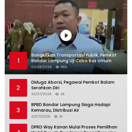
Bangkitkan Transportasi Publik, Pemkot
1
Bandar Lampung Uji Coba Bus Umum
03/08/2026
865
Diduga Aborsi, Pegawai Pemkot Balam
2
Serahkan Diri
30/07/2026
38
BPBD Bandar Lampung Siaga Hadapi
3
Kemarau, Distribusi Air
31/07/2026
18
DPRD Way Kanan Mulai Proses Pemilihan