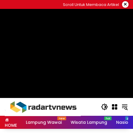
Skip
×
Scroll Untuk Membaca Artikel
to
content
Lampung Wawai
Wisata Lampung
Nasiona
HOME