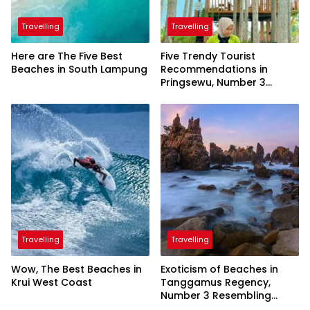
Travelling
Travelling
Here are The Five Best
Five Trendy Tourist
Beaches in South Lampung
Recommendations in
Pringsewu, Number 3
Inaugurated by the
President
Travelling
Travelling
Wow, The Best Beaches in
Exoticism of Beaches in
Krui West Coast
Tanggamus Regency,
Number 3 Resembling
Nature Paintings