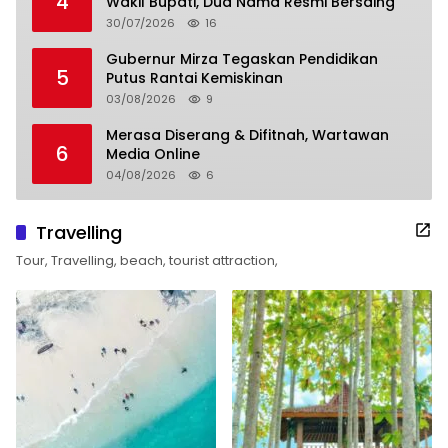
4
Wakil Bupati, Dua Nama Resmi Bersaing
30/07/2026
16
Gubernur Mirza Tegaskan Pendidikan
5
Putus Rantai Kemiskinan
03/08/2026
9
Merasa Diserang & Difitnah, Wartawan
6
Media Online
04/08/2026
6
Travelling
Tour, Travelling, beach, tourist attraction,