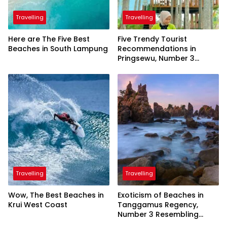
Travelling
Travelling
Here are The Five Best
Five Trendy Tourist
Beaches in South Lampung
Recommendations in
Pringsewu, Number 3
Inaugurated by the
President
Travelling
Travelling
Wow, The Best Beaches in
Exoticism of Beaches in
Krui West Coast
Tanggamus Regency,
Number 3 Resembling
Nature Paintings