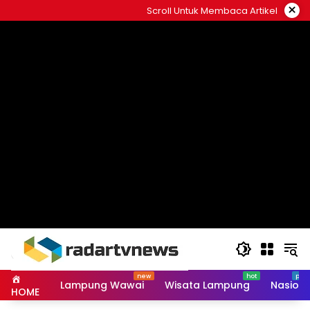
Skip
×
Scroll Untuk Membaca Artikel
to
content
Lampung Wawai
Wisata Lampung
Nasiona
HOME