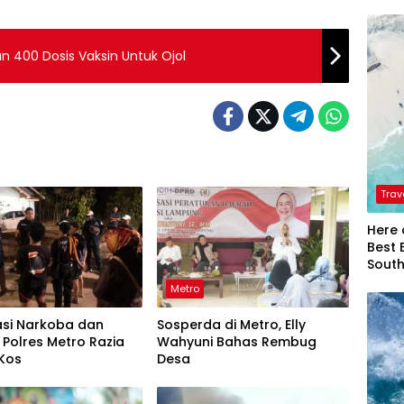
 400 Dosis Vaksin Untuk Ojol
Trav
Here 
Best 
Sout
Metro
asi Narkoba dan
Sosperda di Metro, Elly
Polres Metro Razia
Wahyuni Bahas Rembug
Kos
Desa