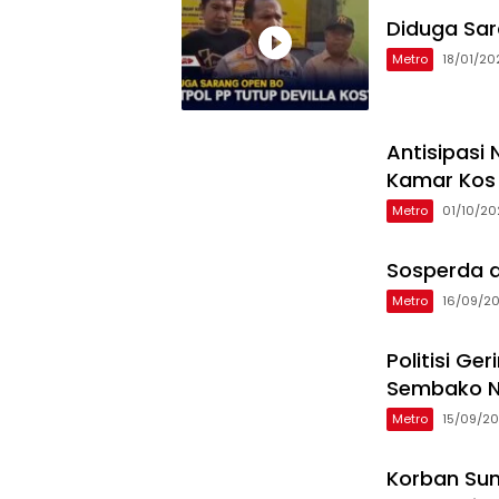
Diduga Sar
Metro
18/01/20
Antisipasi
Kamar Kos
Metro
01/10/20
Sosperda d
Metro
16/09/2
Politisi G
Sembako N
Metro
15/09/2
Korban Sunt