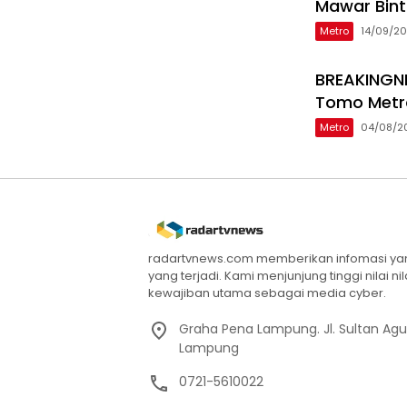
Mawar Bint
Metro
14/09/2
BREAKINGNE
Tomo Metr
Metro
04/08/2
radartvnews.com memberikan infomasi yang
yang terjadi. Kami menjunjung tinggi nilai n
kewajiban utama sebagai media cyber.
Graha Pena Lampung. Jl. Sultan Ag
Lampung
0721-5610022