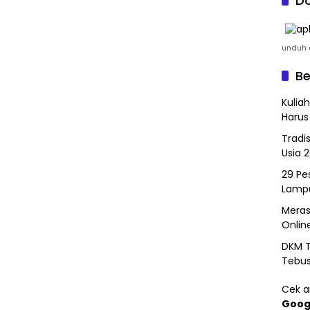
Do
unduh a
Be
Kulia
Harus
Tradi
Usia 
29 Pes
Lamp
Meras
Onlin
DKM T
Tebu
Cek ar
Goog