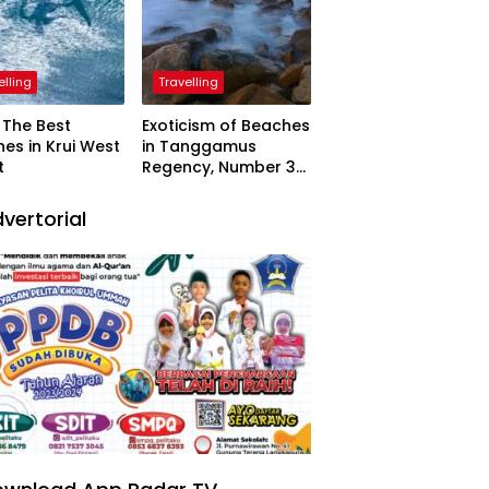
elling
Travelling
The Best
Exoticism of Beaches
es in Krui West
in Tanggamus
t
Regency, Number 3
Resembling Nature
Paintings
vertorial