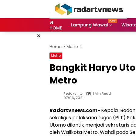
Skip
to
content
Lampung Wawai
Wisat
HOME
×
Home
Metro
Metro
Bangkit Haryo Ut
Metro
Redaksirltv
1 Min Read
07/06/2021
Radartvnews.com-
Kepala Badan
sekaligus pelaksana tugas (PLT) Sek
Utomo dilantik menjadi sekretaris dae
oleh Walikota Metro, Wahdi pada Sen