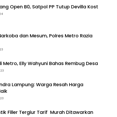
ang Open B0, Satpol PP Tutup Devilla Kost
24
 Narkoba dan Mesum, Polres Metro Razia
23
i Metro, Elly Wahyuni Bahas Rembug Desa
023
erindra Lampung: Warga Resah Harga
aik
023
ik Filler Tergiur Tarif Murah Ditawarkan