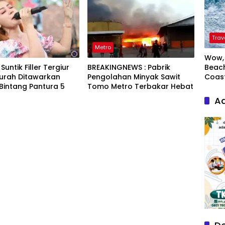
Trav
Metro
Wow, 
Beach
untik Filler Tergiur
BREAKINGNEWS : Pabrik
Coas
Murah Ditawarkan
Pengolahan Minyak Sawit
Bintang Pantura 5
Tomo Metro Terbakar Hebat
Ad