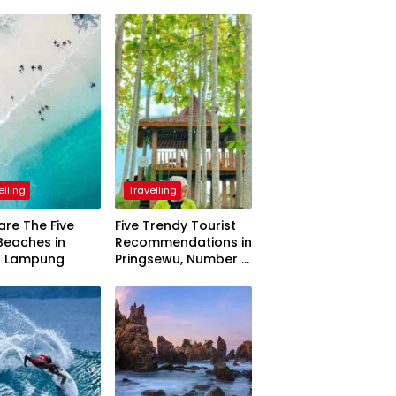
elling
Travelling
are The Five
Five Trendy Tourist
Beaches in
Recommendations in
h Lampung
Pringsewu, Number 3
Inaugurated by the
President