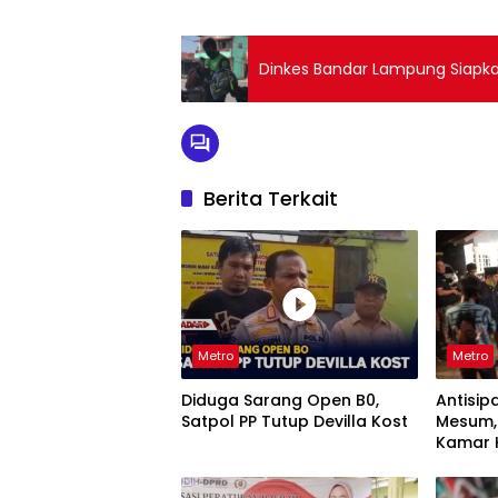
Dinkes Bandar Lampung Siapkan
Berita Terkait
Metro
Metro
Diduga Sarang Open B0,
Antisip
Satpol PP Tutup Devilla Kost
Mesum, 
Kamar 