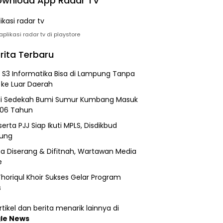
wnload App Radar TV
plikasi radar tv di playstore
rita Terbaru
h S3 Informatika Bisa di Lampung Tanpa
 ke Luar Daerah
si Sedekah Bumi Sumur Kumbang Masuk
206 Tahun
erta PJJ Siap Ikuti MPLS, Disdikbud
ung
a Diserang & Difitnah, Wartawan Media
e
horiqul Khoir Sukses Gelar Program
s
tikel dan berita menarik lainnya di
le News