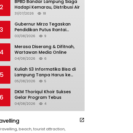
BPBD Bandar Lampung Siaga
2
Hadapi Kemarau, Distribusi Air
31/07/2026
18
Gubernur Mirza Tegaskan
3
Pendidikan Putus Rantai
Kemiskinan
03/08/2026
9
Merasa Diserang & Difitnah,
4
Wartawan Media Online
04/08/2026
6
Kuliah S3 Informatika Bisa di
5
Lampung Tanpa Harus ke
Luar Daerah
05/08/2026
5
DKM Thoriqul Khoir Sukses
6
Gelar Program Tebus
04/08/2026
4
avelling
Travelling, beach, tourist attraction,