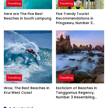
Travelling
Travelling
Here are The Five Best
Five Trendy Tourist
Beaches in South Lampung
Recommendations in
Pringsewu, Number 3
Inaugurated by the
President
Travelling
Travelling
Wow, The Best Beaches in
Exoticism of Beaches in
Krui West Coast
Tanggamus Regency,
Number 3 Resembling
Nature Paintings