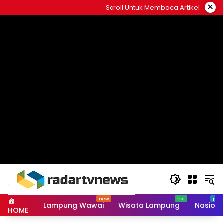
Skip
×
Scroll Untuk Membaca Artikel
to
content
Lampung Wawai
Wisata Lampung
Nasiona
HOME