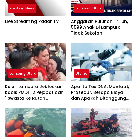
Breaking News
Lampung Utara
Live Streaming Radar TV
Anggaran Puluhan Triliun,
5599 Anak Di Lampura
Tidak Sekolah
Lampung Utara
Utama
Kejari Lampura Jebloskan
Apa Itu Tes DNA, Manfaat,
Kadis PMDT, 2 Pejabat dan
Prosedur, Berapa Biaya
1 Swasta Ke Rutan
dan Apakah Ditanggung
Kotabumi
BPJS Kes?