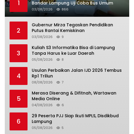
1
Bandar Lampung Uji Coba Bus Umum
03/08/2026
866
Gubernur Mirza Tegaskan Pendidikan
2
Putus Rantai Kemiskinan
03/08/2026
9
Kuliah S3 Informatika Bisa di Lampung
3
Tanpa Harus ke Luar Daerah
05/08/2026
8
Usulan Perbaikan Jalan IJD 2026 Tembus
4
Rp1 Triliun
08/08/2026
7
Merasa Diserang & Difitnah, Wartawan
5
Media Online
04/08/2026
6
29 Peserta PJJ Siap Ikuti MPLS, Disdikbud
6
Lampung
05/08/2026
5