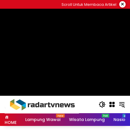
Skip
×
Scroll Untuk Membaca Artikel
to
content
Lampung Wawai
Wisata Lampung
Nasiona
HOME