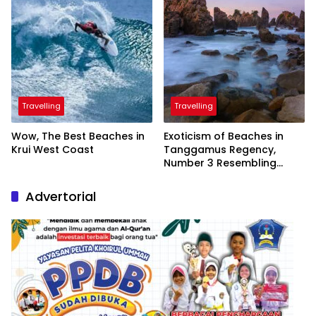
Travelling
Travelling
Wow, The Best Beaches in
Exoticism of Beaches in
Krui West Coast
Tanggamus Regency,
Number 3 Resembling
Nature Paintings
Advertorial