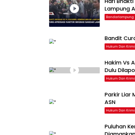
Hari Bhakt
Lampung Ap
Bandarlampung
Bandit Cur
Hukum Dan Krimi
Hakim Vs A
Dulu Dilap
Hukum Dan Krimi
Parkir Liar
ASN
Hukum Dan Krimi
Puluhan Ke
Diamankan