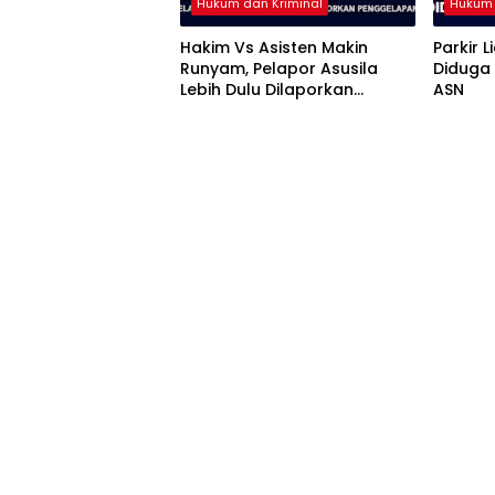
Hukum dan Kriminal
Hukum 
Hakim Vs Asisten Makin
Parkir L
Runyam, Pelapor Asusila
Diduga 
Lebih Dulu Dilaporkan
ASN
Penggelapan