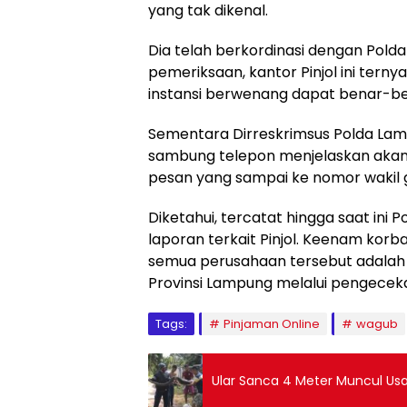
yang tak dikenal.
Dia telah berkordinasi dengan Pold
pemeriksaan, kantor Pinjol ini terny
instansi berwenang dapat benar-be
Sementara Dirreskrimsus Polda Lam
sambung telepon menjelaskan akan
pesan yang sampai ke nomor wakil 
Diketahui, tercatat hingga saat i
laporan terkait Pinjol. Keenam kor
semua perusahaan tersebut adalah pe
Provinsi Lampung melalui pengecek
Tags:
Pinjaman Online
wagub
Ular Sanca 4 Meter Muncul Usa