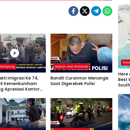
Trav
rlampung
Hukum dan Kriminal
Here 
akti Imigrasi Ke 74,
Bandit Curanmor Menangis
Best 
il Kemenkumham
Saat Digerebek Polisi
Sout
g Apresiasi Kantor
si Bandar Lampung