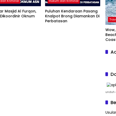
dan Kriminal
Hukum dan Kriminal
iar Masjid Al Furqon,
Puluhan Kendaraan Pasang
Dikoordinir Oknum
Knalpot Brong Diamankan Di
Trav
Perbatasan
Wow, 
Beach
Coas
Ad
Do
unduh a
Be
Usula