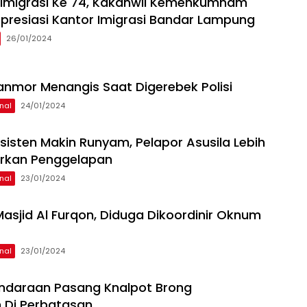
i Imigrasi Ke 74, Kakanwil Kemenkumham
resiasi Kantor Imigrasi Bandar Lampung
26/01/2024
anmor Menangis Saat Digerebek Polisi
nal
24/01/2024
sisten Makin Runyam, Pelapor Asusila Lebih
orkan Penggelapan
nal
23/01/2024
 Masjid Al Furqon, Diduga Dikoordinir Oknum
nal
23/01/2024
ndaraan Pasang Knalpot Brong
 Di Perbatasan