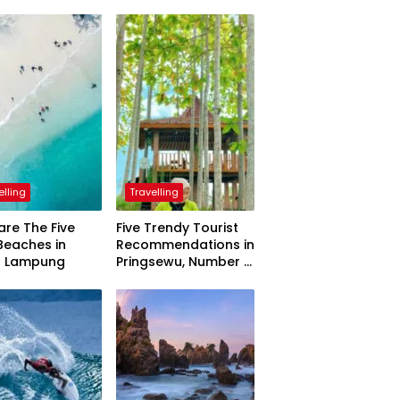
elling
Travelling
are The Five
Five Trendy Tourist
Beaches in
Recommendations in
h Lampung
Pringsewu, Number 3
Inaugurated by the
President