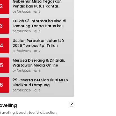
Gubernur Mirza Tegaskan
2
Pendidikan Putus Rantai
Kemiskinan
03/08/2026
9
Kuliah S3 Informatika Bisa di
3
Lampung Tanpa Harus ke
Luar Daerah
05/08/2026
8
Usulan Perbaikan Jalan IJD
4
2026 Tembus Rp1 Triliun
08/08/2026
7
Merasa Diserang & Difitnah,
5
Wartawan Media Online
04/08/2026
6
29 Peserta PJJ Siap Ikuti MPLS,
6
Disdikbud Lampung
05/08/2026
5
avelling
Travelling, beach, tourist attraction,