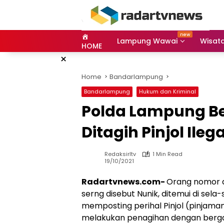
Skip
to
content
Lampung Wawai
Wisat
HOME
×
Home
Bandarlampung
Bandarlampung
Hukum dan Kriminal
Polda Lampung B
Ditagih Pinjol Ilega
Redaksirltv
1 Min Read
19/10/2021
Radartvnews.com-
Orang nomor d
serng disebut Nunik, ditemui di se
memposting perihal Pinjol (pinjaman
melakukan penagihan dengan berga