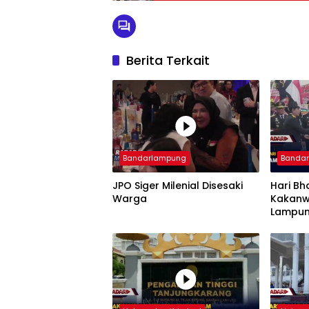
Berita Terkait
Bandarlampung
Banda
JPO Siger Milenial Disesaki
Hari Bh
Warga
Kakanw
Lampun
Imigra