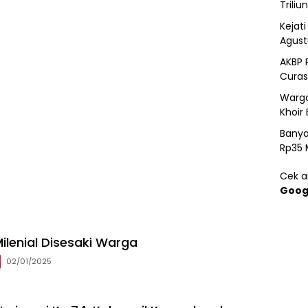
Triliun
Kejat
Agust
AKBP 
Curas
Warga
Khoir 
Banya
Rp35 
Cek ar
Goog
ilenial Disesaki Warga
02/01/2025