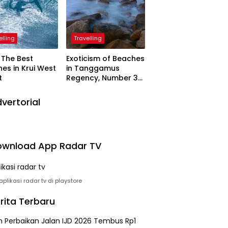
elling
Travelling
The Best
Exoticism of Beaches
es in Krui West
in Tanggamus
t
Regency, Number 3
Resembling Nature
Paintings
vertorial
wnload App Radar TV
plikasi radar tv di playstore
rita Terbaru
n Perbaikan Jalan IJD 2026 Tembus Rp1