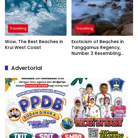
Travelling
Travelling
Wow, The Best Beaches in
Exoticism of Beaches in
Krui West Coast
Tanggamus Regency,
Number 3 Resembling
Nature Paintings
Advertorial