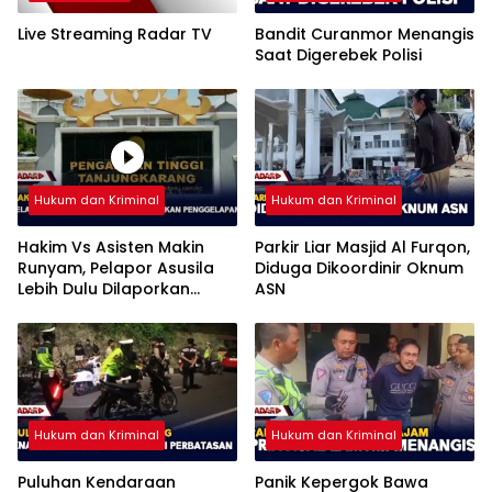
Live Streaming Radar TV
Bandit Curanmor Menangis
Saat Digerebek Polisi
Hukum dan Kriminal
Hukum dan Kriminal
Hakim Vs Asisten Makin
Parkir Liar Masjid Al Furqon,
Runyam, Pelapor Asusila
Diduga Dikoordinir Oknum
Lebih Dulu Dilaporkan
ASN
Penggelapan
Hukum dan Kriminal
Hukum dan Kriminal
Puluhan Kendaraan
Panik Kepergok Bawa