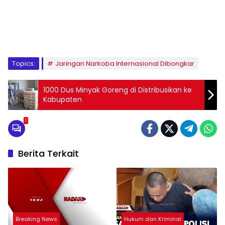
Topics:
Jaringan Narkoba Internasional Dibongkar
1000 Dus Minyak Goreng di Distribusikan ke
Kabupaten
1
Berita Terkait
Breaking News
Hukum dan Kriminal