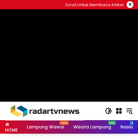
Skip
×
Scroll Untuk Membaca Artikel
to
content
Lampung Wawai
Wisata Lampung
Nasiona
HOME